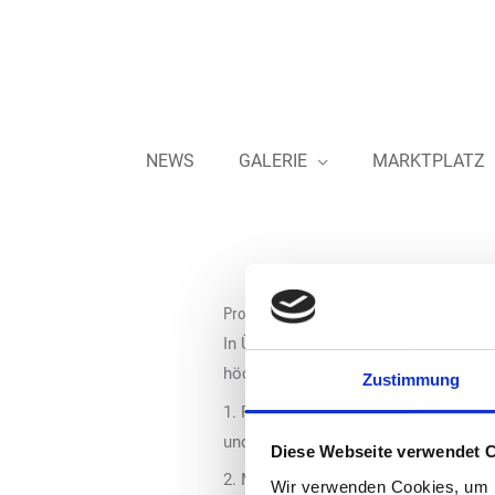
Zum
Inhalt
springen
NEWS
GALERIE
MARKTPLATZ
Produktsicherheit
In Übereinstimmung mit der EU-Verord
höchsten Sicherheitsstandards erfüll
Zustimmung
1. Für jedes unserer Verlagsprodukte
und dokumentieren diese. Diese Dok
Diese Webseite verwendet 
2. Magazine, die weder zusätzliche In
Wir verwenden Cookies, um I