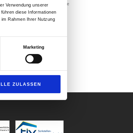
 Verpflichtung befreit, zusätzliche
hrer Verwendung unserer
ffentlicht wurden und keine
 führen diese Informationen
ie im Rahmen Ihrer Nutzung
in Magazin Beigaben, die spezielle
erfolgbarkeit ausgestattet ist.
e gezielt reagieren.
Marketing
n. Wenn Sie Bedenken bezüglich
og.de
ALLE ZULASSEN