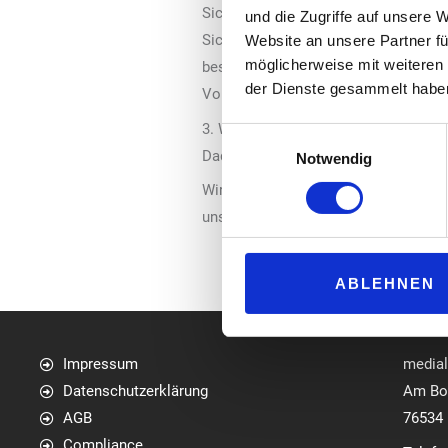
Sicherheit der Verbraucher*innen dar
und die Zugriffe auf unsere 
Sicherheitsinformationen bereitzuste
Website an unsere Partner fü
möglicherweise mit weiteren
besonderen sicherheitsrelevanten Mer
der Dienste gesammelt habe
Vorsichtsmaßnahmen erfordern, werd
3. Wir gewährleisten, dass jedes Mag
Einwilligungsauswahl
Dadurch können wir jederzeit die Pro
Notwendig
Wir prüfen unsere Prozesse regelmäß
unserer Produkte haben, können Sie 
ABLEHNEN
Impressum
media
Datenschutzerklärung
Am Bol
AGB
76534
Compliance