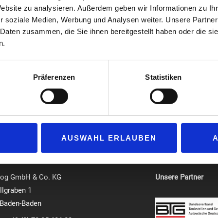
. Daher sind sie gem. Artikel 9 Absatz 7 der GPSR-Verordnung von der
Website zu analysieren. Außerdem geben wir Informationen zu I
llen. Auch bei Büchern, die vor Inkrafttreten dieser Verordnung verö
r soziale Medien, Werbung und Analysen weiter. Unsere Partner
 Daten zusammen, die Sie ihnen bereitgestellt haben oder die s
kmale aufweisen, schützen wir das Risiko als gering ein. Enthält e
n.
en diese klar und eindeutig ausgewiesen.
azin mit den notwendigen Informationen zur Identifikation und Rückv
duktionsherkunft eines Buches ermitteln und bei Bedarf schnell sowi
Präferenzen
Statistiken
ig, um den Sicherheitsstandard unserer Produkte stetig zu erhöhe
uns unter folgender E-Mail-Adresse kontaktieren:
redaktion@medial
AUSWAHL ERLAUBEN
log GmbH & Co. KG
Unsere Partner
lgraben 1
 Baden-Baden