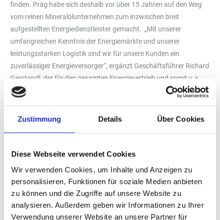
finden. Präg habe sich deshalb vor über 15 Jahren auf den Weg
vom reinen Mineralölunternehmen zum inzwischen breit
aufgestellten Energiedienstleister gemacht. „Mit unserer
umfangreichen Kenntnis der Energiemärkte und unserer
leistungsstarken Logistik sind wir für unsere Kunden ein
zuverlässiger Energieversorger“, ergänzt Geschäftsführer Richard
Gerstandl, der für den gesamten Energievertrieb und somit u.a.
auch für die Bereiche Strom und Gas sowie die erneuerbaren
Energiethemen zuständig ist.
Mit den drei Bereichen Energie, Lösungen, Mobilität, bietet Präg
Zustimmung
Details
Über Cookies
eine umfassende Energieversorgung für private wie gewerbliche
Kunden. Zum Einsatz kommen im Bereich
Diese Webseite verwendet Cookies
-Energie: Strom, Gas, Pellets, flüssige Energieträger
-Lösungen: E-Ladelösungen, Energieberatung, Photovoltaik,
Wir verwenden Cookies, um Inhalte und Anzeigen zu
Batteriespeicher sowie Energieaudits, Heizungsvergleich und
personalisieren, Funktionen für soziale Medien anbieten
Treibhausgasbilanz
zu können und die Zugriffe auf unsere Website zu
-Mobilität: Tankstellen, öffentliches Ladenetz, Indoor-Autowäsche
analysieren. Außerdem geben wir Informationen zu Ihrer
Verwendung unserer Website an unsere Partner für
Den Mobilitätswandel gestalten