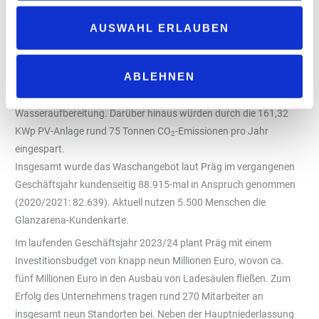
Unternehmen die Glanzarena, eine 45 Meter lange Waschstraße
mit modernster Waschtechnologie, 36 Gratis-Saugplätzen, 12
AUSWAHL ERLAUBEN
Gratis-Mattenreinigern, einem Dampf-Polsterreiniger und vielen
weiteren Extras. Zu den Waschangebote gehören: „Glanzeinfach“,
ABLEHNEN
„Glanzleistung“, „Glanz & Gloria“. Die Glanzarena punkte mit Blick
auf Umweltfreundlichkeit u. a. mit einer 92-prozentigen
Wasseraufbereitung. Darüber hinaus würden durch die 161,32
KWp PV-Anlage rund 75 Tonnen CO
-Emissionen pro Jahr
2
eingespart.
Insgesamt wurde das Waschangebot laut Präg im vergangenen
Geschäftsjahr kundenseitig 88.915-mal in Anspruch genommen
(2020/2021: 82.639). Aktuell nutzen 5.500 Menschen die
Glanzarena-Kundenkarte.
Im laufenden Geschäftsjahr 2023/24 plant Präg mit einem
Investitionsbudget von knapp neun Millionen Euro, wovon ca.
fünf Millionen Euro in den Ausbau von Ladesäulen fließen. Zum
Erfolg des Unternehmens tragen rund 270 Mitarbeiter an
insgesamt neun Standorten bei. Neben der Hauptniederlassung