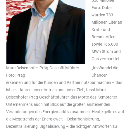
550 Millionen
Euro. Dabei
wurden 783
Millionen Liter an
Kraft- und
Brennstoffen
sowie 165.000
MWh Strom und
Gas vermarktet.
Marc Deisenhofer, Präg-Geschäftsführer
„Im Wandel die
Foto: Präg
Chancen
erkennen und für die Kunden und Partner nutzbar machen – das
ist seit Jahren unser Antrieb und unser Ziel“, fasst Marc
Deisenhofer, Präg-Geschäftsführer, das Motto des Kemptener
Unternehmens auch mit Blick auf die großen anstehenden
Veränderungen des Energiemarkts zusammen. Heute gelte es auf
die Megatrends der Energiewelt – Dekarbonisierung,
Dezentralisierung, Digitalisierung – die richtigen Antworten zu