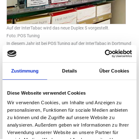
Auf der InterTabac wird das neue Duplex S vorgestellt.
Foto: POS Tuning
In diesem Jahr ist bei POS Tuning auf der InterTabac in Dortmund
manches ein wenig anders: Der Standort auf dem Messegelände
ist neu. Das Unternehmen ist nun in Halle NE (Nordeingang) am
Stand A02 zu finden. Was aber gleich bleibt, sind die vielen
Zustimmung
Details
Über Cookies
Lösungen, die für Marken und Händler mehr Gewinn und
Aufmerksamkeit bringen sollen.
Schließlich wächst die Auswahl und Menge der Marken und
Diese Webseite verwendet Cookies
Produkte ständig, die am Point of Sale präsentiert werden wollen.
Wir verwenden Cookies, um Inhalte und Anzeigen zu
Traditionelle oder auch New Generation-Produkte müssen
personalisieren, Funktionen für soziale Medien anbieten
attraktiv im Regal oder Display untergebracht werden. Dabei
zu können und die Zugriffe auf unsere Website zu
variieren mittlerweile auch die Produktgrößen von S bis XL.
analysieren. Außerdem geben wir Informationen zu Ihrer
Um diese Variantenvielfalt bestmöglich in Szene zu setzen, kann
Verwendung unserer Website an unsere Partner für
der Handel auf das Duplex-Sortiment zurückgreifen. Selbst