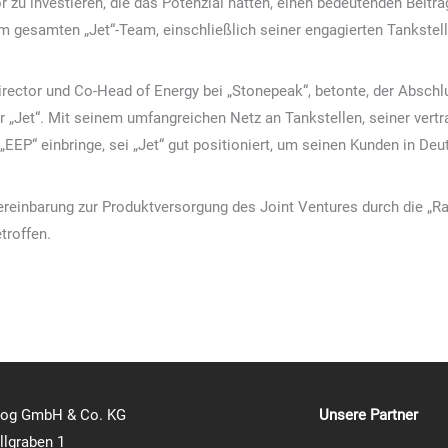
or zu investieren, die das Potenzial hätten, einen bedeutenden Beitr
 gesamten „Jet“-Team, einschließlich seiner engagierten Tankstelle
rector und Co-Head of Energy bei „Stonepeak“, betonte, der Abschl
ür „Jet“. Mit seinem umfangreichen Netz an Tankstellen, seiner ver
„EEP“ einbringe, sei „Jet“ gut positioniert, um seinen Kunden in Deu
reinbarung zur Produktversorgung des Joint Ventures durch die „Raff
troffen.
log GmbH & Co. KG
Unsere Partner
lgraben 1