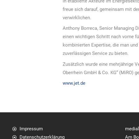
in etablierte Akteure im Energiesekt
freue sich darauf, gemeinsam mit dem
verwirklichen.
Anthony Borreca, Senior Managing Di
einen wichtigen Schritt nach vorne f
kombinierten Expertise, die man und 
zuverlässigen Service zu bieten.
Zusätzlich wurde eine mehrjährige Ve
Oberrhein GmbH & Co. KG“ (MiRO) ge
www.jet.de
Impressum
media
Datenschutzerklärung
Am Bol