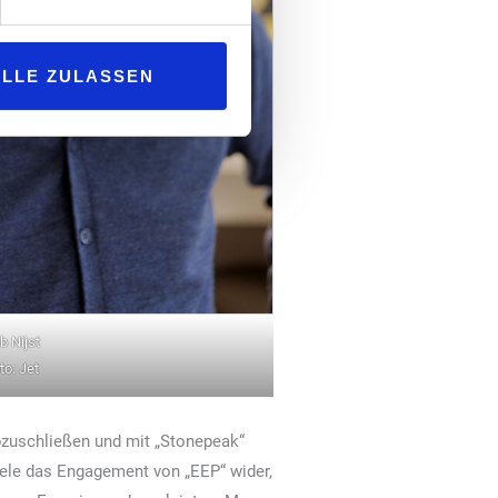
ALLE ZULASSEN
b Nijst
to: Jet
bzuschließen und mit „Stonepeak“
egele das Engagement von „EEP“ wider,