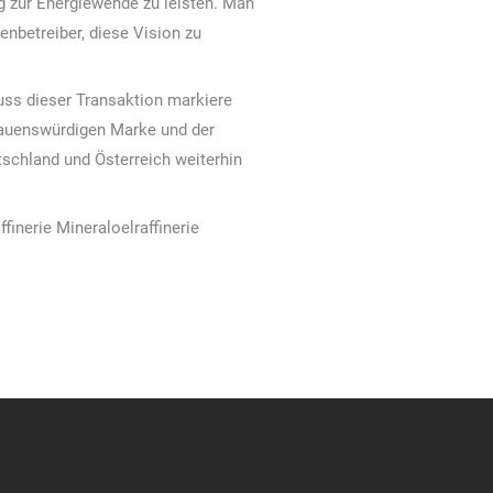
ag zur Energiewende zu leisten. Man
nbetreiber, diese Vision zu
uss dieser Transaktion markiere
trauenswürdigen Marke und der
tschland und Österreich weiterhin
inerie Mineraloelraffinerie