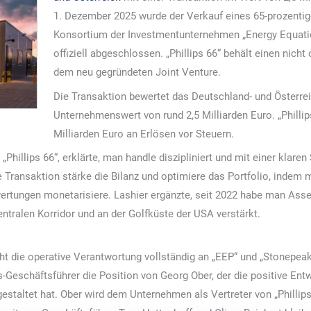
1. Dezember 2025 wurde der Verkauf eines 65-prozentigen
Konsortium der Investmentunternehmen „Energy Equatio
offiziell abgeschlossen. „Phillips 66“ behält einen nicht
dem neu gegründeten Joint Venture.
Die Transaktion bewertet das Deutschland- und Österre
Unternehmenswert von rund 2,5 Milliarden Euro. „Phillip
Milliarden Euro an Erlösen vor Steuern.
hillips 66“, erklärte, man handle diszipliniert und mit einer klaren 
e Transaktion stärke die Bilanz und optimiere das Portfolio, indem
ertungen monetarisiere. Lashier ergänzte, seit 2022 habe man Asse
entralen Korridor und an der Golfküste der USA verstärkt.
eht die operative Verantwortung vollständig an „EEP“ und „Stonepea
s-Geschäftsführer die Position von Georg Ober, der die positive Entw
staltet hat. Ober wird dem Unternehmen als Vertreter von „Phillips