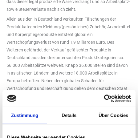
dass dieser legal produzierte Ware verdrängt und so Arbeitsplatz-
sowie Steuerverluste nach sich zieht.
Allein aus den in Deutschland verkauften Fälschungen der
Produktkategorien Kleidung/(persönliches) Zubehör, Arzneimittel
und Körperpflegeprodukte entsteht global ein
Wertschöpfungsverlust von rund 1,9 Milliarden Euro. Des
Weiteren gefährdet der Verkauf gefälschter Produkte in
Deutschland aus den drei untersuchten Produktkategorien ca.
56.000 Arbeitsplätze weltweit. Knapp 36.000 Stellen sind davon
in asiatischen Ländern und weitere 18.000 Arbeitsplätze in
Europa betroffen. Neben dem globalen Schaden für
Wertschöpfung und Beschäftigung gehen dem deutschen Staat
auch Steuereinnahmen in Höhe von knapp 450 Millionen Euro
verloren – davon 360 Millionen Euro durch fehlende
Umsatzsteuereinnahmen und weitere 83 Millionen Euro durch
Zustimmung
Details
Über Cookies
fehlende Einkommensteuereinnahmen.
Ebenso sind die gesellschaftlichen Folgen der Produkt- und
Markenpiraterie gravierend. Verbraucherinnen und Verbraucher
Diese Webseite verwendet Cookies