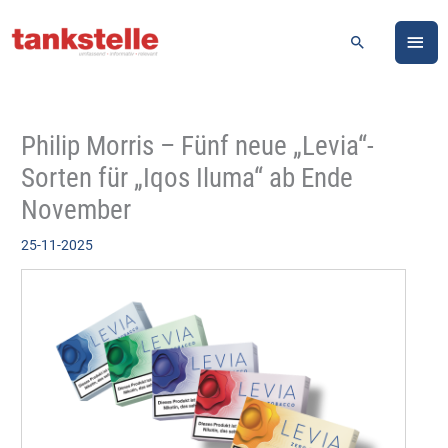
Zum
HA
Inhalt
Suchen
springen
Philip Morris – Fünf neue „Levia“-
Sorten für „Iqos Iluma“ ab Ende
November
25-11-2025