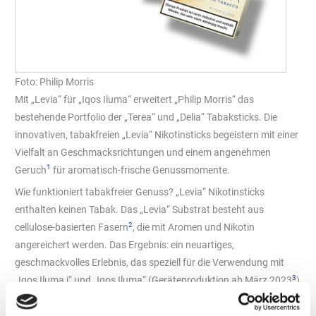
Foto: Philip Morris
Mit „Levia“ für „Iqos Iluma“ erweitert „Philip Morris“ das
bestehende Portfolio der „Terea“ und „Delia“ Tabaksticks. Die
innovativen, tabakfreien „Levia“ Nikotinsticks begeistern mit einer
Vielfalt an Geschmacksrichtungen und einem angenehmen
1
Geruch
für aromatisch-frische Genussmomente.
Wie funktioniert tabakfreier Genuss? „Levia“ Nikotinsticks
enthalten keinen Tabak. Das „Levia“ Substrat besteht aus
2
cellulose-basierten Fasern
, die mit Aromen und Nikotin
angereichert werden. Das Ergebnis: ein neuartiges,
geschmackvolles Erlebnis, das speziell für die Verwendung mit
3
„Iqos Iluma i“ und „Iqos Iluma“ (Geräteproduktion ab März 2023
)
entwickelt wurde.