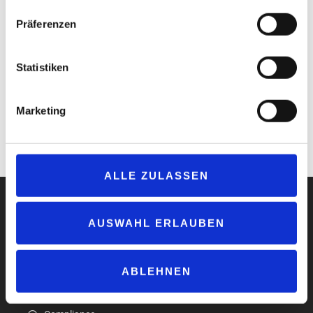
verhindert werden soll.
Präferenzen
Das Aluminium-Gehäuse macht die Produkte von Veev laut
Hersteller extra robust und soll für eine angenehme und
Statistiken
hochwertige Haptik sorgen.
Nach der Nutzung müssen lediglich die Pods ausgetauscht
werden – im Gegensatz zum Einweg-Vape, der nach der
Marketing
Nutzung vollständig entsorgt wird.
www.pmi.com
ALLE ZULASSEN
AUSWAHL ERLAUBEN
Impressum
ABLEHNEN
Datenschutzerklärung
AGB