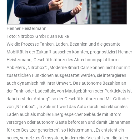
Henner Heistermann
Foto: Nitrobox GmbH; Jan Kulke
Wie die Prozesse Tanken, Laden, Bezahlen und die gesamte
Mobilität in der Zukunft aussehen könnten, prognostiziert Henner
Heistermann, Geschäftsführer des Abrechnungsplattform-
Anbieters „Nitrobox“: „Moderne Smart Cars können nicht nur mit
zusätzlichen Funktionen ausgestattet werden, sie interagieren
auch dynamisch mit ihrer Umwelt. Das autonome Bezahlen an
der Tank- oder Ladesäule, von Mautgebühren oder Parktickets ist
dabei erst der Anfang“, so der Geschäftsführer und Mit-Gründer
von „Nitrobox“. „In Zukunft wird das Auto durch bidirektionales
Laden auch als mobiler Energiespeicher Gebäude mit Strom
versorgen oder autonom Gäste befördern und damit Einnahmen
für den Besitzer generieren“, so Heistermann. „Es entsteht ein
neues, vernetztes Ökosystem, in dem eine Vielzahl von digitalen