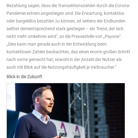
Bezahlung sagen, dass die Transaktionszahlen durch die Corona-
Pandemie extrem angestiegen sind: Die Erwartung, kontaktlos
oder bargeldlos bezahlen zu können, ist seitens der Endkunden
seither dementsprechend stark gestiegen – ein Trend, der sich
nicht mehr umkehren wird“, so die Pressestelle von „Payone“.
„Dies kann man gerade auch in der Entwicklung beim
kontaktlosen Zahlen beobachten, das einen enorm großen Schritt
nach vorne gemacht hat, sowohl in der Anzahl der Nutzer als
auch mit Blick auf die Nutzungshäufigkeit je Verbraucher.“
Blick in die Zukunft