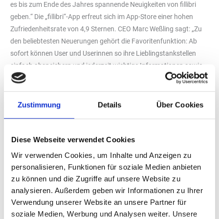
es bis zum Ende des Jahres spannende Neuigkeiten von fillibri
geben.“ Die „fillibri“-App erfreut sich im App-Store einer hohen
Zufriedenheitsrate von 4,9 Sternen. CEO Marc Weßling sagt: „Zu
den beliebtesten Neuerungen gehört die Favoritenfunktion: Ab
sofort können User und Userinnen so ihre Lieblingstankstellen
einfach abspeichern und jederzeit wichtige Informationen sowie
die Preise der Stationen abrufen.“ Um die Kunden trotz digitaler
Bezahlung in den Tankstellenshop zu locken, fügte „fillibri“
gemeinsam mit der „Westfalen AG“ die Funktion „Click & Collect“
Zustimmung
Details
Über Cookies
hinzu.
„Click & Collect“ kommt gut an
Diese Webseite verwendet Cookies
CEO Marc Weßling berichtet: „Über ‚fillibri‘ kann seit Anfang des
Wir verwenden Cookies, um Inhalte und Anzeigen zu
Jahres der Kaffee aus dem Auto heraus per App ausgewählt und
personalisieren, Funktionen für soziale Medien anbieten
bezahlt werden. Anschließend geht es ohne Anstehen oder
zu können und die Zugriffe auf unsere Website zu
Bezahlung vor Ort direkt zur Abholung an der Ausgabe – so
analysieren. Außerdem geben wir Informationen zu Ihrer
schnell und bequem geht der Kaffeegenuss mit ‚fillibri‘ und der
Verwendung unserer Website an unsere Partner für
‚Westfalen AG‘.“ Sukzessive sollen weitere „Westfalen“- und
soziale Medien, Werbung und Analysen weiter. Unsere
„Markant“- Stationen von der Bezahlmöglichkeit mit „fillibri“