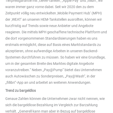
Tiefpreisgarantie mit ‚clever-tanken‘, ‚Apple Pay‘ und ‚fillibri‘, wir
waren immer ganz vorne dabei. Seit wir 2020 den zu dem
Zeitpunkt völlig neu entwickelten ‚Mobile Payment Hub‘ (MPH)
der ‚WEAT‘ an unseren HEM-Tankstellen ausrollten, können wir
kurzfristig auf Trends sowie neue Anbieter und Angebote
reagieren. Die mittels MPH geschaffene technische Plattform und
die dort vorgenommenen Standardisierungen haben es uns
erstmals ermöglicht, diese auf Basis eines Marktstandards zu
akzeptieren, ohne aufwendige Arbeiten in unseren Backend-
Systemen durchführen zu müssen. So haben wir eine Grundlage,
um in der gesamten Breite des Marktes digitale Angebote
voranzutreiben.“ Neben „Pay@Pump“ bietet das Unternehmen
auch Autowäschen zu Sonderpreisen, „Pay@Wash“, in der
„fillibri“-App an und arbeitet an weiteren Anwendungen.
Trend zu bargeldlos
Genaue Zahlen können die Unternehmen zwar nicht nennen, wie
sich die bargeldlose Bezahlung im Vergleich zur Barzahlung
verhält. „Generell kann man aber in Bezug auf bargeldlose