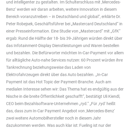
und intelligenter zu gestalten. Im Schulterschluss mit ‚Mercedes-
Benz‘ werden wir daran arbeiten, weitere Innovation in diesem
Bereich voranzutreiben – in Deutschland und global“, erklärte Dr.
Peter Robejsek, Geschäftsführer bei „Mastercard Deutschland“ in
einer Presseinformation. Eine Studie von „Mastercard“ mit „GfK“
ergab: Rund die Hälfte der 18- bis 39-Jährigen würden direkt über
das Infotainment-Display Dienstleistungen und Waren bestellen
und bezahlen. Die Befürworter möchten In-Car-Payment vor allem
für alltägliche Auto-nahe Services nutzen: 60 Prozent würden ihre
Tankrechnung beziehungsweise das Laden von
Elektrofahrzeugen direkt über das Auto bezahlen. „In-Car
Payment ist das Hot Topic der Payment-Branche. Auch am
medialen Interesse sehen wir: Das Thema hat es endgültig aus der
Nische in die breite Öffentlichkeit geschafft“, bestätigt Uli Kiendl,
CEO beim Bezahlsoftware-Unternehmen „ryd.“ „Für ‚ryd‘ heißt
das, dass zum In-Car Payment Angebot von ‚Mercedes-Benz‘
zwei weitere Automobilhersteller noch in diesem Jahr
dazukommen werden. Was auch klar ist: Fueling ist nur der