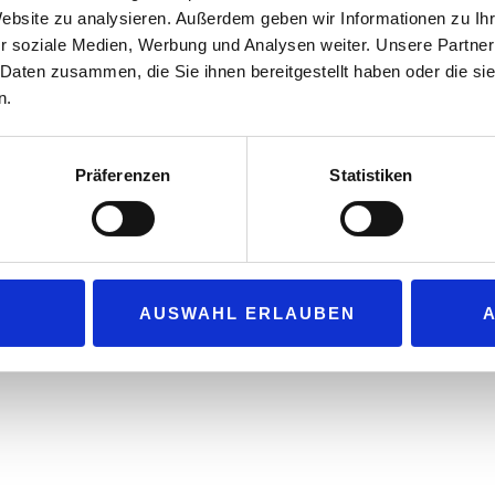
Website zu analysieren. Außerdem geben wir Informationen zu I
r soziale Medien, Werbung und Analysen weiter. Unsere Partner
 Daten zusammen, die Sie ihnen bereitgestellt haben oder die s
n.
log GmbH & Co. KG
Unsere Partner
lgraben 1
Präferenzen
Statistiken
 Baden-Baden
n: +49 (0) 72 25 606-00
e@tankstelle-magazin.de
AUSWAHL ERLAUBEN