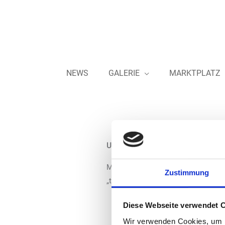
Zum
Inhalt
springen
NEWS
GALERIE
MARKTPLATZ
Unsere Kooperationen
Mit dem BTG und dem Tankstellenint
Zustimmung
„tankstelle“ über Verbandsaktivitä
Diese Webseite verwendet 
Wir verwenden Cookies, um I