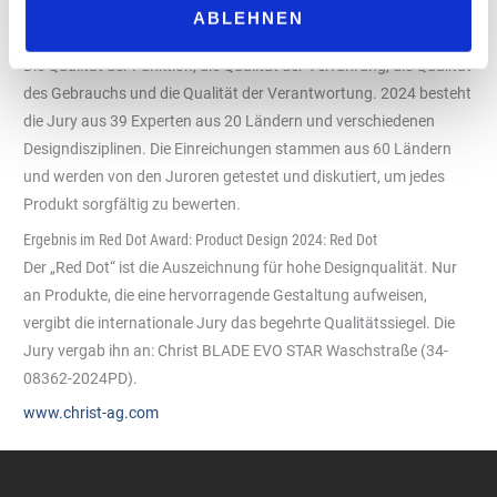
die Entscheidung der Red Dot Jury. Die Experten bewerten die
ABLEHNEN
Einreichungen auf Basis der vier Grundprinzipien guten Designs:
Die Qualität der Funktion, die Qualität der Verführung, die Qualität
des Gebrauchs und die Qualität der Verantwortung. 2024 besteht
die Jury aus 39 Experten aus 20 Ländern und verschiedenen
Designdisziplinen. Die Einreichungen stammen aus 60 Ländern
und werden von den Juroren getestet und diskutiert, um jedes
Produkt sorgfältig zu bewerten.
Ergebnis im Red Dot Award: Product Design 2024: Red Dot
Der „Red Dot“ ist die Auszeichnung für hohe Designqualität. Nur
an Produkte, die eine hervorragende Gestaltung aufweisen,
vergibt die internationale Jury das begehrte Qualitätssiegel. Die
Jury vergab ihn an: Christ BLADE EVO STAR Waschstraße (34-
08362-2024PD).
www.christ-ag.com