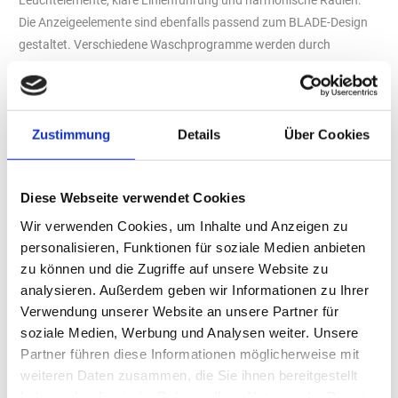
Leuchtelemente, klare Linienführung und harmonische Radien.
Die Anzeigeelemente sind ebenfalls passend zum BLADE-Design
gestaltet. Verschiedene Waschprogramme werden durch
unterschiedliche Beleuchtung der BLADES angezeigt.
Das EVO STAR-Design beginnt in der Einfahrt der Waschstraße
und wiederholt sich in den Design- und Anzeigeelementen vor und
Zustimmung
Details
Über Cookies
in der Einfahrtzone, innerhalb der Waschstraße und bei der
Ausfahrt.
Das Baukastenprinzip
Diese Webseite verwendet Cookies
Die Waschstraße folgt dem Baukastenprinzip, wodurch
Wir verwenden Cookies, um Inhalte und Anzeigen zu
unterschiedliche Komponenten kombiniert werden können.
personalisieren, Funktionen für soziale Medien anbieten
Abhängig von den Anforderungen des Betreibers wird die EVO
zu können und die Zugriffe auf unsere Website zu
STAR Waschstraße so zusammengestellt, dass ein optimales
analysieren. Außerdem geben wir Informationen zu Ihrer
Waschergebnis und Wascherlebnis entsteht. Der Waschkunde
Verwendung unserer Website an unsere Partner für
wird durch einfaches und sicheres Einfahren zur Autowäsche
soziale Medien, Werbung und Analysen weiter. Unsere
angeleitet. Das Design und die beleuchteten BLADES machen die
Partner führen diese Informationen möglicherweise mit
Autowäsche zum Erlebnis. Optimierte Wasch-, Trocknungs- und
weiteren Daten zusammen, die Sie ihnen bereitgestellt
Glanzerlebnisse begeistern den Endverbraucher.
haben oder die sie im Rahmen Ihrer Nutzung der Dienste