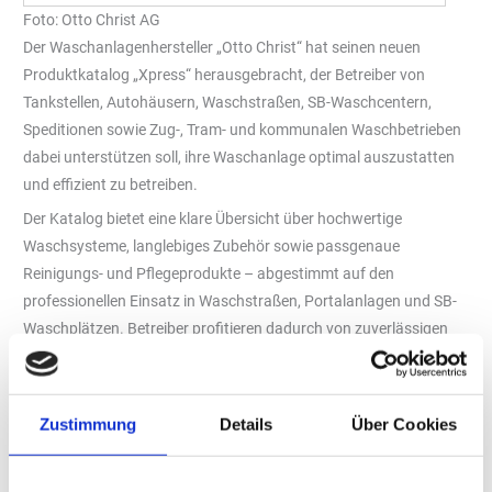
Foto: Otto Christ AG
Der Waschanlagenhersteller „Otto Christ“ hat seinen neuen
Produktkatalog „Xpress“ herausgebracht, der Betreiber von
Tankstellen, Autohäusern, Waschstraßen, SB-Waschcentern,
Speditionen sowie Zug-, Tram- und kommunalen Waschbetrieben
dabei unterstützen soll, ihre Waschanlage optimal auszustatten
und effizient zu betreiben.
Der Katalog bietet eine klare Übersicht über hochwertige
Waschsysteme, langlebiges Zubehör sowie passgenaue
Reinigungs- und Pflegeprodukte – abgestimmt auf den
professionellen Einsatz in Waschstraßen, Portalanlagen und SB-
Waschplätzen. Betreiber profitieren dadurch von zuverlässigen
Abläufen, einem einheitlichen Erscheinungsbild und einer
dauerhaft hohen Waschqualität.
Egal ob Mattenklopfer, Schaumbürsten, Wertmarken,
Zustimmung
Details
Über Cookies
Hochdrucklanzen oder weiteres Zubehör – im neuen „Xpress“-
Katalog von „Christ Wash Systems“ finden Betreiber alles, was sie