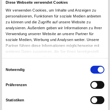
für einen reibungslosen und professionellen Waschbetrieb
Diese Webseite verwendet Cookies
benötigen. Getreu dem Motto „Alles aus einer Hand“ bietet der
Wir verwenden Cookies, um Inhalte und Anzeigen zu
Katalog eine große Auswahl an Zubehör für Autowaschanlagen,
personalisieren, Funktionen für soziale Medien anbieten
Waschstraßen, SB-Waschplätze, Lkw-Waschanlagen sowie
zu können und die Zugriffe auf unsere Website zu
Autohäuser.
analysieren. Außerdem geben wir Informationen zu Ihrer
Verwendung unserer Website an unsere Partner für
Neukunden erhalten mit dem Gutscheincode
„Welcome5“
5 %
soziale Medien, Werbung und Analysen weiter. Unsere
Rabatt
auf ihre Erstbestellung.
Partner führen diese Informationen möglicherweise mit
Professioneller Auftritt und Sicherheit im Betrieb
weiteren Daten zusammen, die Sie ihnen bereitgestellt
Auch Arbeitskleidung und Werbemittel sind Bestandteil des
haben oder die sie im Rahmen Ihrer Nutzung der Dienste
Sortiments: Einheitliche, moderne Kleidung stärkt das
gesammelt haben.
Einwilligungsauswahl
professionelle Erscheinungsbild und erhöht zugleich die Sicherheit
Notwendig
auf dem Waschgelände. Werbefahnen, Poster, Preisschilder oder
Anzeigenvorlagen unterstützen Betreiber zusätzlich dabei, ihre
Präferenzen
Angebote optimal zu präsentieren.
Eigene Chemieproduktion im Allgäu
Ein Schwerpunkt des Angebots ist die hochwertige
Statistiken
Fahrzeugwaschchemie, die am Unternehmensstandort in