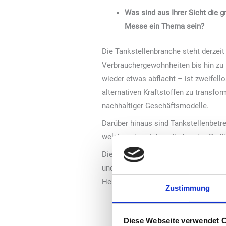
Was sind aus Ihrer Sicht die 
Messe ein Thema sein?
Die Tankstellenbranche steht derzeit
Verbrauchergewohnheiten bis hin zu 
wieder etwas abflacht – ist zweifell
alternativen Kraftstoffen zu transfor
nachhaltiger Geschäftsmodelle.
Darüber hinaus sind Tankstellenbetre
welches den sich verändernden Bedür
Die Digitalisierung spielt hierbei e
und eine effiziente Kundenkommunika
Herausforderungen beim betreiben Ih
Zustimmung
Die Messe wird viele neue Ide
eher?
Diese Webseite verwendet 