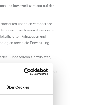
uss und inwieweit wird das auf der
rtschritten über sich verändernde
rderungen – auch wenn diese derzeit
ektrifizierten Fahrzeugen und
chnologien sowie die Entwicklung
iertes Kundenerlebnis anzubieten,
rte Angebote, mobile Zahlungslösungen
Technologien um die genannten
Über Cookies
nche und was hemmt diese (derzeit)