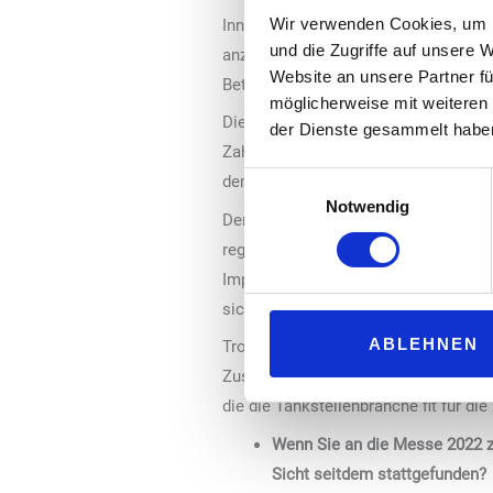
Wir verwenden Cookies, um I
Innovationen spielen eine entscheide
und die Zugriffe auf unsere 
anzupassen und wettbewerbsfähig zu 
Website an unsere Partner fü
Betriebsabläufe zu optimieren und n
möglicherweise mit weiteren
Die „UNITI expo“ ist bekannt dafür, 
der Dienste gesammelt habe
Zahlungslösungen über umweltfreund
Einwilligungsauswahl
dem Hause Christ.
Notwendig
Dennoch gibt es auch Hemmnisse, di
regulatorische Hürden, zurückhaltend
Implementierung innovativer Lösunge
sich bringen kann.
ABLEHNEN
Trotz dieser Hindernisse ist es entsc
Zusammenarbeit zwischen Unternehm
die die Tankstellenbranche fit für di
Wenn Sie an die Messe 2022 z
Sicht seitdem stattgefunden?