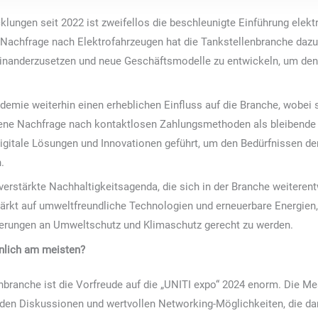
ungen seit 2022 ist zweifellos die beschleunigte Einführung elektri
 Nachfrage nach Elektrofahrzeugen hat die Tankstellenbranche dazu 
einanderzusetzen und neue Geschäftsmodelle zu entwickeln, um de
demie weiterhin einen erheblichen Einfluss auf die Branche, wobei 
gene Nachfrage nach kontaktlosen Zahlungsmethoden als bleibende T
igitale Lösungen und Innovationen geführt, um den Bedürfnissen der
.
 verstärkte Nachhaltigkeitsagenda, die sich in der Branche weiterent
ärkt auf umweltfreundliche Technologien und erneuerbare Energien,
derungen an Umweltschutz und Klimaschutz gerecht zu werden.
önlich am meisten?
hbranche ist die Vorfreude auf die „UNITI expo“ 2024 enorm. Die Me
en Diskussionen und wertvollen Networking-Möglichkeiten, die dar