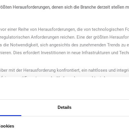
größten Herausforderungen, denen sich die Branche derzeit stellen m
 vor einer Reihe von Herausforderungen, die von technologischen Fo
regulatorischen Anforderungen reichen. Eine der größten Herausfo
os die Notwendigkeit, sich angesichts des zunehmenden Trends zu el
mieren. Dies erfordert Investitionen in neue Infrastrukturen und Te
iber mit der Herausforderung konfrontiert, ein nahtloses und integr
fnissen und Erwartungen der Verbraucher gerecht wird.
ine entscheidende Rolle, da sie neue Möglichkeiten für personalisie
tion schafft. Auf unserem Stand 1J40 zeigen wir Ihnen geeignete 
rer Waschtechnik zu meistern.
Details
en und Konzepte zeigen. Wie wichtig sind Innovationen für die Bra
Cookies