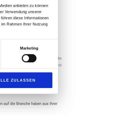
 Medien anbieten zu können
 sich verändernde Marktbedingungen
hrer Verwendung unserer
enerlebnis zu verbessern,
 führen diese Informationen
ie im Rahmen Ihrer Nutzung
antreiben. Von modernen
d hochmodernen Waschanlagen aus
Marketing
n. Dazu gehören unter anderem
 Technologien. Oftmals erfordert die
s zusätzliche Herausforderungen mit
ALLE ZULASSEN
iese fördert. Durch die
tive Lösungen entwickelt werden,
 auf die Branche haben aus Ihrer