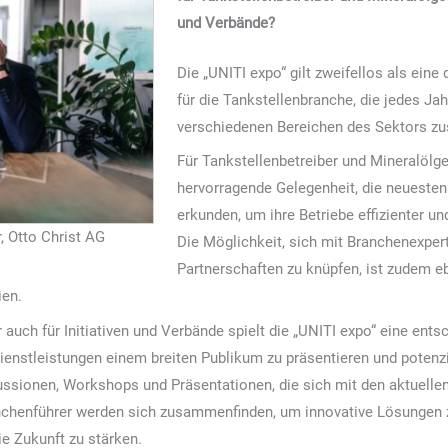
und Verbände?
Die „UNITI expo“ gilt zweifellos als ein
für die Tankstellenbranche, die jedes Ja
verschiedenen Bereichen des Sektors z
Für Tankstellenbetreiber und Mineralölge
hervorragende Gelegenheit, die neuesten
erkunden, um ihre Betriebe effizienter u
, Otto Christ AG
Die Möglichkeit, sich mit Branchenexpe
Partnerschaften zu knüpfen, ist zudem e
ien.
 auch für Initiativen und Verbände spielt die „UNITI expo“ eine entsc
ienstleistungen einem breiten Publikum zu präsentieren und potenz
kussionen, Workshops und Präsentationen, die sich mit den aktuell
nchenführer werden sich zusammenfinden, um innovative Lösungen z
e Zukunft zu stärken.