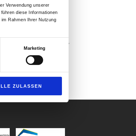
ehmen in den Kategorien Ambiente,
hrer Verwendung unserer
istung und Kundenvertrauen bewerten
 führen diese Informationen
ie im Rahmen Ihrer Nutzung
„Deutschlands Beste Tankstellen
s/Leistung ebenfalls den 1. Platz
überdurchschnittlich abgeschnitten,
Marketing
ALLE ZULASSEN