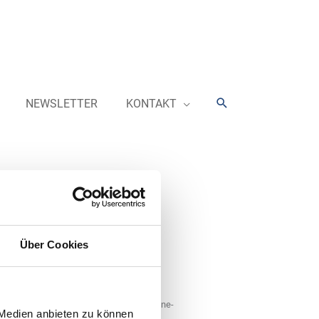
Suchen
NEWSLETTER
KONTAKT
“
Über Cookies
raucherstudien mbH (DtGV) wurden Oil!
den 1. Platz im Gesamturteil zu
im Juni 2022 eine deutschlandweite Online-
 Medien anbieten zu können