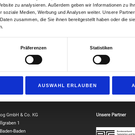
Kundenbefragung durchgeführt und dabei 21 Tankstellen-Untern
Website zu analysieren. Außerdem geben wir Informationen zu I
Kundenservice, Tankstellen-Bistro, Tankstellen-Shop, Preis-/Le
r soziale Medien, Werbung und Analysen weiter. Unsere Partner
lassen.
 Daten zusammen, die Sie ihnen bereitgestellt haben oder die s
Neben der Auszeichnung für den 1. Platz in der Studie 
n.
2022″ im Gesamturteil konnte Oil! in der Kategorie Prei
belegen. Zudem hat Oil! in jeder der sechs Kategorien 
Präferenzen
Statistiken
Tankstellengesellschaften erreicht hat.
AUSWAHL ERLAUBEN
log GmbH & Co. KG
Unsere Partner
lgraben 1
 Baden-Baden