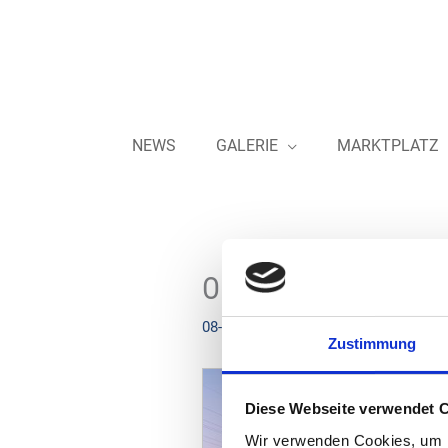
Zum
Inhalt
springen
NEWS
GALERIE
MARKTPLATZ
Oil! – Platz Eins be
08-12-2022
Zustimmung
Diese Webseite verwendet 
Wir verwenden Cookies, um I