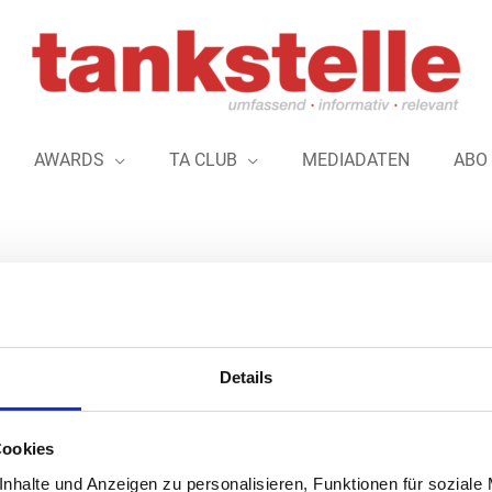
AWARDS
TA CLUB
MEDIADATEN
ABO
i „Deutschlands Beste Tankstellen 2022
Details
Bei einer Kundenbefragung der Deutschen Gesellschaft für Verb
Tankstellen, die zum Energieunternehmen Mabanaft gehören, auf 
Cookies
„Deutschlands Beste Tankstellen 2022“ gewählt. Die DtGV hatte 
nhalte und Anzeigen zu personalisieren, Funktionen für soziale