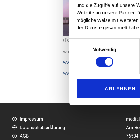
und die Zugriffe auf unsere 
Website an unsere Partner fü
möglicherweise mit weiteren
der Dienste gesammelt habe
(Foto: Oil! Tankstellen)
Einwilligungsauswahl
Notwendig
was nur eine weitere der bewerteten 
www.oil-tankstellen.de
www.mabanaft.com
ABLEHNEN
Impressum
media
Datenschutzerklärung
Am Bol
AGB
76534