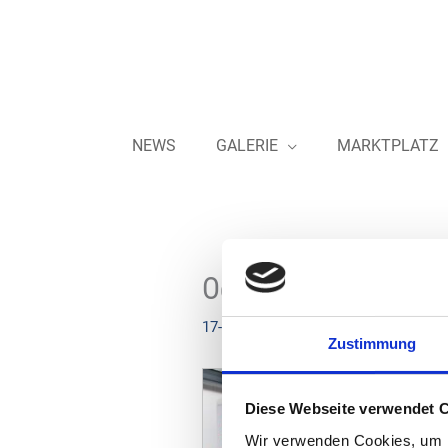
Zum
Inhalt
springen
NEWS
GALERIE
MARKTPLATZ
Oest – Neue E-Schne
17-08-2022
Zustimmung
Diese Webseite verwendet 
Wir verwenden Cookies, um I