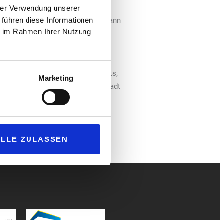
euesten Generation ausgestattet,
hrer Verwendung unserer
 führen diese Informationen
nen liefert bis zu 150 Kilowatt, kann
ie im Rahmen Ihrer Nutzung
an jeder Ladesäule jeweils zwei
 neuen Technologie zählen dabei
erden die Hypercharger
klimaneutral aus eigenen Windparks,
Marketing
ule der Avia Tankstelle Freudenstadt
ALLE ZULASSEN