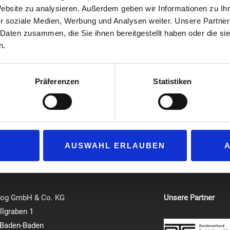
Tankstellen von Oest mit Hochleistungs-Schnellladesäulen der n
Website zu analysieren. Außerdem geben wir Informationen zu I
r soziale Medien, Werbung und Analysen weiter. Unsere Partner
etwa in Freudenstadt und Stockach. Jede dieser Schnellladestatio
 Daten zusammen, die Sie ihnen bereitgestellt haben oder die s
aber bei Bedarf auf 300 Kilowatt aufgerüstet werden. Es können 
n.
Fahrzeuge gleichzeitig aufgeladen werden. Zu den Vorteilen der
insbesondere die deutlich verkürzten Aufladezeiten. Betrieben w
ausschließlich mit grünem Avia Strom. Dieser wird 100 Prozent 
Präferenzen
Statistiken
Wasserkraft und Solarenergie gewonnen. Die neue Schnellladesä
steht sogar unter einem eigenen Solar Carport.
www.oestgroup.com
AUSWAHL ERLAUBEN
log GmbH & Co. KG
Unsere Partner
lgraben 1
 Baden-Baden