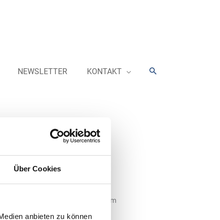
Suchen
NEWSLETTER
KONTAKT
Über Cookies
 Avia Tankstellen-Netzes im
table Lösungen zu bieten. Nachdem
gen, wurden nun erste Avia
 Medien anbieten zu können