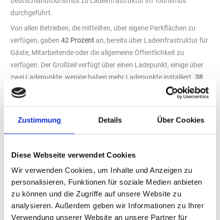
Deutschlandtourismus zu Ladeinfrastruktur im Tourismus
durchgeführt.
Von allen Betrieben, die mitteilten, über eigene Parkflächen zu
verfügen, gaben
42 Prozent
an, bereits über Ladeinfrastruktur für
Gäste, Mitarbeitende oder die allgemeine Öffentlichkeit zu
verfügen. Der Großteil verfügt über einen Ladepunkt, einige über
zwei Ladepunkte, wenige haben mehr Ladepunkte installiert.
38
Prozent
aller Betriebe, die sich an der Umfrage beteiligt haben,
planen
Ladeinfrastruktur
aufzubauen
oder die bestehende
zu
erweitern
.
Zustimmung
Details
Über Cookies
Mehr als die Hälfte
(51 Prozent) der Betriebe, die die Frage nach
der Häufigkeit der Nutzung ihrer Ladeinfrastruktur beantwortet
haben, gaben an, dass diese
„mehr als einmal pro Woche“
(16
Diese Webseite verwendet Cookies
Prozent),
„täglich oder fast täglich“
(23 Prozent)
oder sogar
Wir verwenden Cookies, um Inhalte und Anzeigen zu
„mehrmals täglich“
(13 Prozent) benutzt wird. Gefragt wurde
personalisieren, Funktionen für soziale Medien anbieten
auch nach der installierten Ladeleistung der bestehenden
zu können und die Zugriffe auf unsere Website zu
Ladepunkte. Beim Großteil der Betriebe, die die Frage beantwortet
analysieren. Außerdem geben wir Informationen zu Ihrer
haben, liegt die
Ladeleistung zwischen 3,7 bis 22 kW
(73 Prozent).
Verwendung unserer Website an unsere Partner für