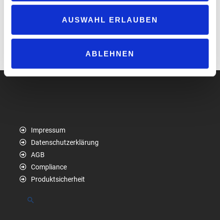
Fachkenntnis für Planung und Umsetzung“ oder „fehlende
Förderung“ wurden häufiger genannt.
AUSWAHL ERLAUBEN
Download der Ergebnisse der Umfrage „Ladeinfrastruktur im
Tourismus“ (PDF)
ABLEHNEN
www.now-gmbh.de
Impressum
Datenschutzerklärung
AGB
Compliance
Produktsicherheit
Suchen