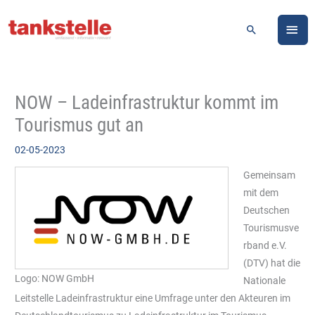
Zum
HA
Inhalt
Suchen
springen
NOW – Ladeinfrastruktur kommt im
Tourismus gut an
02-05-2023
Gemeinsam
mit dem
Deutschen
Tourismusve
rband e.V.
(DTV) hat die
Logo: NOW GmbH
Nationale
Leitstelle Ladeinfrastruktur eine Umfrage unter den Akteuren im