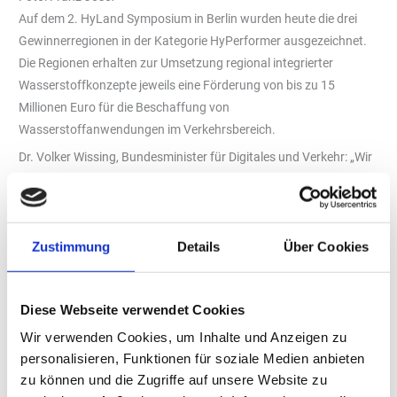
Auf dem 2. HyLand Symposium in Berlin wurden heute die drei
Gewinnerregionen in der Kategorie HyPerformer ausgezeichnet.
Die Regionen erhalten zur Umsetzung regional integrierter
Wasserstoffkonzepte jeweils eine Förderung von bis zu 15
Millionen Euro für die Beschaffung von
Wasserstoffanwendungen im Verkehrsbereich.
Dr. Volker Wissing, Bundesminister für Digitales und Verkehr: „Wir
wollen zu einer der führenden Wasserstoffnationen weltweit
werden. Um innovative Technologien in die Fläche zu bringen,
setzen wir mit dem HyLand-Wettbewerb Anreize für den Aufbau
Zustimmung
Details
Über Cookies
einer lokalen Wasserstoff-Wirtschaft. Diese Erfolgsgeschichte
schreiben wir mit den neuen HyPerformer-Regionen fort.
HyPerformer-Regionen sind Leuchtturmprojekte im nationalen
Diese Webseite verwendet Cookies
wie internationalen Maßstab. In diesen Regionen haben sich
bereits erste Netzwerke, Infrastrukturen und Projekte etabliert. Im
Wir verwenden Cookies, um Inhalte und Anzeigen zu
nächsten Schritt geht es jetzt um den Rollout der Technologie und
personalisieren, Funktionen für soziale Medien anbieten
die praktische Anwendung – mit unserer Förderung wollen wir
zu können und die Zugriffe auf unsere Website zu