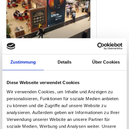
ALLE AUSGABEN
Zustimmung
Details
Über Cookies
TITELTHEMA
Nachbericht „InterTabac 2025“
Diese Webseite verwendet Cookies
BRANCHENFORUM
Wir verwenden Cookies, um Inhalte und Anzeigen zu
Aus der Branche für die Branche
personalisieren, Funktionen für soziale Medien anbieten
LADENBAU
zu können und die Zugriffe auf unsere Website zu
Shopmodernisierung „Total“-Tankstelle Ruppertsweiler
analysieren. Außerdem geben wir Informationen zu Ihrer
SHOP & CONVENIENCE
Verwendung unserer Website an unsere Partner für
Umsatz-Wachstumsmotor Ready-to-Drinks
soziale Medien, Werbung und Analysen weiter. Unsere