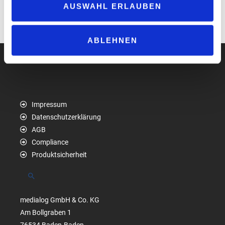
AUSWAHL ERLAUBEN
Best Practice:
Mit Herz und Heimatgefühl in Würzburg
Monitor:
Das E-Auto-Laden wird bidirektional
ABLEHNEN
Impressum
Datenschutzerklärung
AGB
Compliance
Produktsicherheit
Suchen
medialog GmbH & Co. KG
Am Bollgraben 1
76534 Baden-Baden