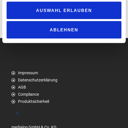
Rat vom Experten:
Energetisches Einsparpotenzial im Shop
AUSWAHL ERLAUBEN
Management:
Mitarbeiterbindung Teil 8
10 Tipps
– Gegen das Aufschieben
Monitor:
Milliarden fürs Halbleiter-Geschäft
ABLEHNEN
Impressum
Datenschutzerklärung
AGB
Compliance
Produktsicherheit
Suchen
medialog GmbH & Co. KG