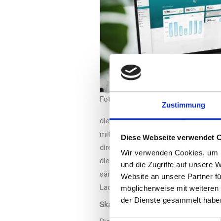
Foto: Nitrobox
Zustimmung
die Verwaltung der wachsenden Anzah
mit verschiedenen Akteuren in der E
Diese Webseite verwendet 
direkt im Compleo-Backend angebund
Wir verwenden Cookies, um I
die über verschiedene Roaming-Plat
und die Zugriffe auf unsere 
sämtliche Abrechnungsprozesse, von 
Website an unsere Partner fü
Ladestrom an den CPO.
möglicherweise mit weiteren
der Dienste gesammelt habe
Skalierung flexibel umsetzen