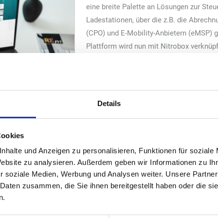
eine breite Palette an Lösungen zur Ste
Ladestationen, über die z.B. die Abrech
(CPO) und E-Mobility-Anbietern (eMSP) ge
Plattform wird nun mit Nitrobox verknüp
Prozesse transparent und sicher abzure
Die Herausforderung: Hohe Abrechnung
Die Elektromobilität stellt für Compleo 
Details
Herausforderungen in Bezug auf die Abr
l täglicher Transaktionen, den Betrieb der eigenen Roaming-Platt
lektromobilität und die kontinuierliche Entwicklung neuer Geschäf
Cookies
enen Ladepunkten werden beispielsweise auch Ladevorgänge an üb
nhalte und Anzeigen zu personalisieren, Funktionen für soziale
tformen und Peer-to-Peer-Verbindungen angebunden sind. Dabei üb
Website zu analysieren. Außerdem geben wir Informationen zu I
der Rechnungsstellung an den EMP bis zur Auszahlung der Gutschr
r soziale Medien, Werbung und Analysen weiter. Unsere Partner
 Daten zusammen, die Sie ihnen bereitgestellt haben oder die s
n.