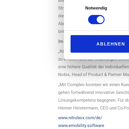
Bisher arbeitete ein gut funktionier
Einwilligungsauswahl
Struktur insbesondere bei weiterer 
Notwendig
die cloudbasierte Nitrobox Plattform
Abrechnungsstrukturen lässt das Sy
binnen kürzester Zeit erweitert zu we
Im Bereich E-Mobility auf der Überho
ABLEHNEN
„Nitrobox versetzt uns in die Lage,
zu erfüllen und auf Änderungen schne
eine höhere Qualität der individuelle
Nobis, Head of Product & Partner M
„Mit Compleo konnten wir einen Kund
gehen fortwährend innovative Geschä
Lösungskompetenz begegnen. Für die
Henner Heistermann, CEO und Co-Fou
www.nitrobox.com/de/
www.emobility.software