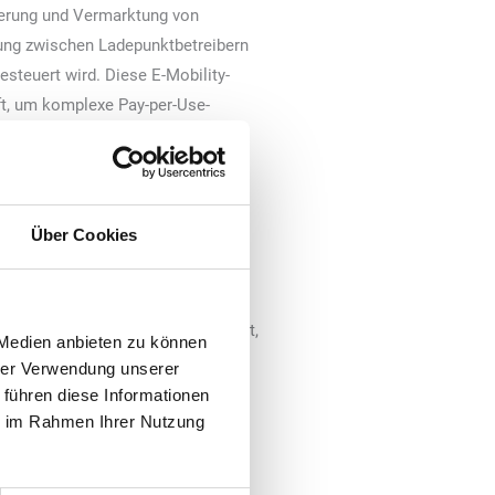
uerung und Vermarktung von
nung zwischen Ladepunktbetreibern
steuert wird. Diese E-Mobility-
ft, um komplexe Pay-per-Use-
chnen.
s-Anforderungen
Charging Software eine Reihe von
Über Cookies
echnungslösung dar. Dies umfasst
form eMarketplace, die Abrechnung
tsmodelle. Neben den über OCPP
er 200.000 Ladepunkten verwaltet,
 Medien anbieten zu können
ernimmt Compleo für seine Kunden
hrer Verwendung unserer
ift über den vermarkteten
 führen diese Informationen
ie im Rahmen Ihrer Nutzung