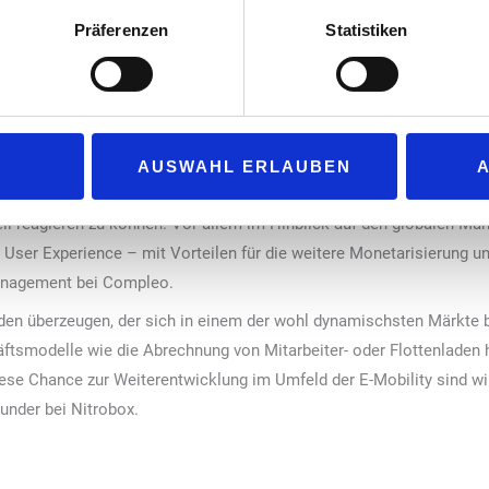
endes Legacy-System diese Abrechnungsprozesse zuverlässig ab, erfo
Skalierung und Internationalisierungsprojekten einen hohen Änderu
Präferenzen
Statistiken
 durch ein Höchstmaß an Flexibilität aus. Neben der Verarbeitung 
stem außerdem die Möglichkeit zu, um beliebig viele Landeswährun
rden.
lspur bleiben
AUSWAHL ERLAUBEN
 die Anforderungen der digitalen Transformation bei noch so kompli
ll reagieren zu können. Vor allem im Hinblick auf den globalen Mark
n User Experience – mit Vorteilen für die weitere Monetarisierung u
anagement bei Compleo.
en überzeugen, der sich in einem der wohl dynamischsten Märkte be
ftsmodelle wie die Abrechnung von Mitarbeiter- oder Flottenladen h
se Chance zur Weiterentwicklung im Umfeld der E-Mobility sind w
nder bei Nitrobox.