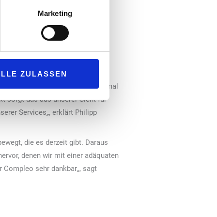
rdert jedoch aufgrund der starren
ngsaufwand. Dagegen zeichnet sich
Marketing
komplexer Pay-per-use-
gen, Steuersätze und Sprachen
ALLE ZULASSEN
zierten Abrechnungsprozessen optimal
t sorgt das aus unserer Sicht für
nserer Services
„
, erklärt Philipp
wegt, die es derzeit gibt. Daraus
ervor, denen wir mit einer adäquaten
ir Compleo sehr dankbar
„
, sagt