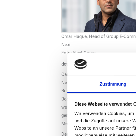
Omar Haque, Head of Group E-Comm
Nexi
Foto: Nexi Group
des Zahlungsverkehrs
Carola Wahl, Chief Regional Office
Nexi ergänzt: „Nexi und Computop p
Zustimmung
Region pflegen beide Unternehmen ei
Bedürfnisse und Besonderheiten des
Diese Webseite verwendet 
werden nachhaltig profitieren, vom
Wir verwenden Cookies, um I
genauso wie vom internationalen Ne
und die Zugriffe auf unsere 
Mehrwerte durch eine vollständige W
Website an unsere Partner fü
Der Einstieg von Nexi als Gesellscha
möglicherweise mit weiteren