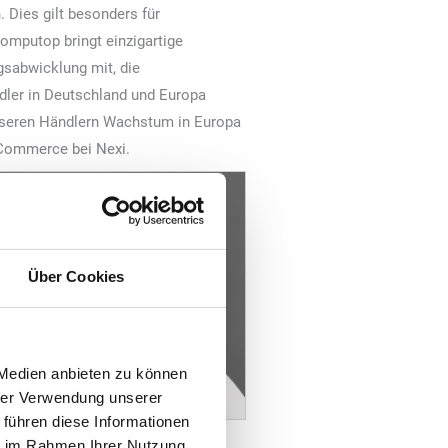
Dies gilt besonders für
mputop bringt einzigartige
gsabwicklung mit, die
ndler in Deutschland und Europa
nseren Händlern Wachstum in Europa
-Commerce bei Nexi.
Über Cookies
 Medien anbieten zu können
hrer Verwendung unserer
 führen diese Informationen
hief Regional Officer DACH und
ie im Rahmen Ihrer Nutzung