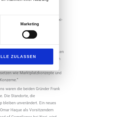
al Manager Germany bei Nexi
p, Peter Litvai
op mit anderen Unternehmen im Nexi-
Marketing
cquiring-Unternehmen wird
Nexi haben wir uns für einen starken
ALLE ZULASSEN
chtung die weitere Entwicklung von
le Omnichannel-Services in
setzen wie Marktplatzkonzepte und
 Konzerne.“
ens waren die beiden Gründer Frank
e. Die Standorte, die
 bleiben unverändert. Ein neues
nd Omar Haque als Vorsitzendem