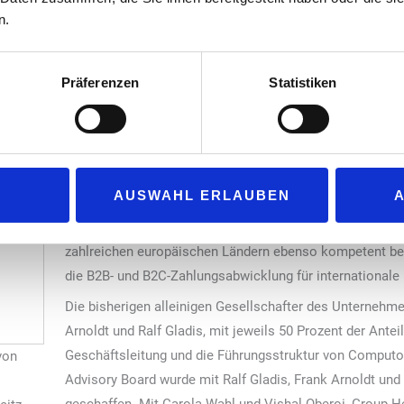
Country Gener
l-Handel zu finanzieren und ermöglicht die tiefe
n.
Foto: Nexi Grou
lungen und E-Commerce-Fähigkeiten. Das schafft
nteile in weitere Branchen, auch durch die Vernetzung von Comput
Präferenzen
Statistiken
giger Ansatz mit Schnittstellen zu mehr als 50 internationalen A
rhin frei wählen, mit welchen Acquirern sie arbeiten möchten.
Ralf Gladis, CEO und Gesellschafter von Computop: „Mit 
AUSWAHL ERLAUBEN
Gesellschafter entschieden, dessen internationale Ausri
Computop ideal unterstützt. Gemeinsam werden wir loka
zahlreichen europäischen Ländern ebenso kompetent be
die B2B- und B2C-Zahlungsabwicklung für internationale
Die bisherigen alleinigen Gesellschafter des Unternehm
Arnoldt und Ralf Gladis, mit jeweils 50 Prozent der Anteil
Geschäftsleitung und die Führungsstruktur von Computop
von
Advisory Board wurde mit Ralf Gladis, Frank Arnoldt u