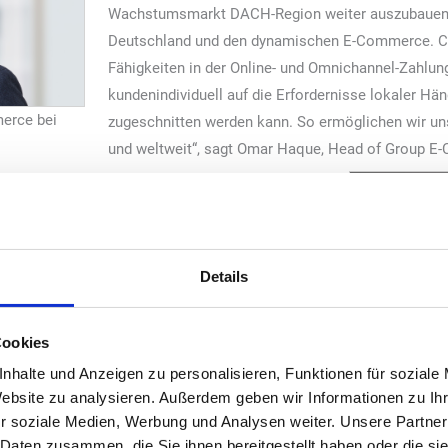
Wachstumsmarkt DACH-Region weiter auszubauen. 
Deutschland und den dynamischen E-Commerce. Co
Fähigkeiten in der Online- und Omnichannel-Zahlun
kundenindividuell auf die Erfordernisse lokaler Hä
erce bei
zugeschnitten werden kann. So ermöglichen wir u
und weltweit“, sagt Omar Haque, Head of Group E
Gesamte Wertschöpfungskette
r DACH und Country General Manager Germany bei
assen hervorragend zusammen. In der DACH-
Details
ne langjährige Kooperation und kennen die
 Marktes genau. Unsere Kunden und Partner
Cookies
 starken Omnichannel-Angebot von Computop
nhalte und Anzeigen zu personalisieren, Funktionen für soziale
tzwerk der Nexi Group. Gemeinsam schaffen wir
Website zu analysieren. Außerdem geben wir Informationen zu I
ertschöpfungskette im Zahlungsverkehr.“
r soziale Medien, Werbung und Analysen weiter. Unsere Partner
Carola Wahl, C
fter unterstützt Computop, die Expansion seiner
 Daten zusammen, die Sie ihnen bereitgestellt haben oder die s