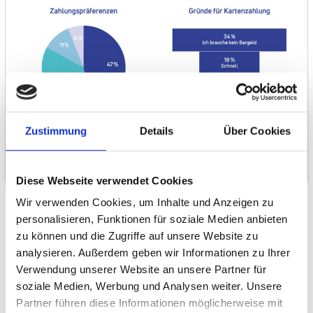
Zustimmung
Details
Über Cookies
Diese Webseite verwendet Cookies
Grafik: Nets
Wir verwenden Cookies, um Inhalte und Anzeigen zu
Bevorzugte Zahlung nicht möglich: 27 Prozent verzichten auf
personalisieren, Funktionen für soziale Medien anbieten
Kauf
zu können und die Zugriffe auf unsere Website zu
Entsprechend beklagt die Altersgruppe auch, dass ihre
analysieren. Außerdem geben wir Informationen zu Ihrer
bevorzugte Bezahlweise im Geschäft nicht akzeptiert wird:
Verwendung unserer Website an unsere Partner für
Hintergrund ist laut der Angaben, dass meist gar keine
soziale Medien, Werbung und Analysen weiter. Unsere
bargeldlose Zahlung im Geschäft angeboten wurde – oder, wenn
Partner führen diese Informationen möglicherweise mit