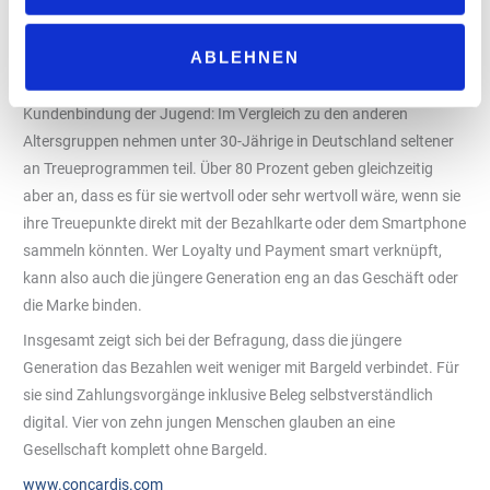
übersichtlich archiviert würden.
Kundenbindung durch smarte Verknüpfung
ABLEHNEN
In der Digitalisierung der Geldbörse liegt auch eine Chance für die
Kundenbindung der Jugend: Im Vergleich zu den anderen
Altersgruppen nehmen unter 30-Jährige in Deutschland seltener
an Treueprogrammen teil. Über 80 Prozent geben gleichzeitig
aber an, dass es für sie wertvoll oder sehr wertvoll wäre, wenn sie
ihre Treuepunkte direkt mit der Bezahlkarte oder dem Smartphone
sammeln könnten. Wer Loyalty und Payment smart verknüpft,
kann also auch die jüngere Generation eng an das Geschäft oder
die Marke binden.
Insgesamt zeigt sich bei der Befragung, dass die jüngere
Generation das Bezahlen weit weniger mit Bargeld verbindet. Für
sie sind Zahlungsvorgänge inklusive Beleg selbstverständlich
digital. Vier von zehn jungen Menschen glauben an eine
Gesellschaft komplett ohne Bargeld.
www.concardis.com