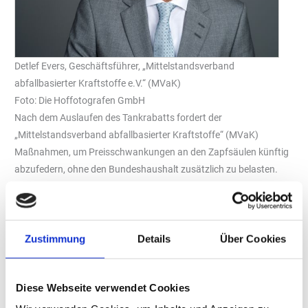
Detlef Evers, Geschäftsführer, „Mittelstandsverband
abfallbasierter Kraftstoffe e.V.“ (MVaK)
Foto: Die Hoffotografen GmbH
Nach dem Auslaufen des Tankrabatts fordert der
„Mittelstandsverband abfallbasierter Kraftstoffe“ (MVaK)
Maßnahmen, um Preisschwankungen an den Zapfsäulen künftig
abzufedern, ohne den Bundeshaushalt zusätzlich zu belasten.
Aus Sicht des Verbandes könnte ein verstärktes Angebot von
B10-Diesel an Tankstellen einen wichtigen Beitrag leisten.
B10 ist herkömmlicher Dieselkraftstoff mit einem Biodieselanteil
Zustimmung
Details
Über Cookies
von bis zu zehn Prozent. Nach Angaben des MVaK könnte ein
höherer Biodieselanteil preisdämpfend wirken und gleichzeitig die
Versorgungssicherheit stärken, die heimische Wertschöpfung
Diese Webseite verwendet Cookies
fördern sowie den Klimaschutz unterstützen.