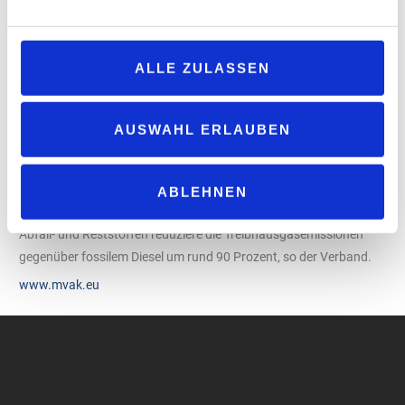
„Viele Fahrzeuge auf Deutschlands Straßen sind bereits
zukunftstauglich und könnten problemlos B10 tanken. Die
Bundesregierung hat es in der Hand, Verbrauchern den Zugang
ALLE ZULASSEN
zu B10 zu erleichtern, indem sie die nicht mehr zeitgemäße
Schutzsortenregelung schnellstmöglich reformiert“, so Evers.
Der MVaK verweist zudem auf die Produktionskapazitäten in
AUSWAHL ERLAUBEN
Deutschland: Mit einer jährlichen Biodieselproduktion von rund
vier Millionen Tonnen könnten etwa zwölf Prozent des heimischen
Dieselbedarfs gedeckt werden. Das entspreche einer
ABLEHNEN
rechnerischen Dieselversorgung für rund 44 Tage. Biodiesel aus
Abfall- und Reststoffen reduziere die Treibhausgasemissionen
gegenüber fossilem Diesel um rund 90 Prozent, so der Verband.
www.mvak.eu