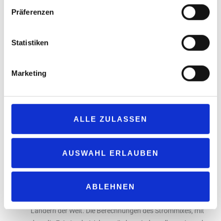
ökonomisch sinnvoll und möglich. Derzeit bremsen unklare
Präferenzen
politische Rahmenbedingungen die Investitionen in E-
Fuels.
Statistiken
Die Emissionsbetrachtung von T&E setzt für E-Autos und
für Verbrenner nicht die gleichen Maßstäbe an, so dass der
Marketing
Vergleich nicht stimmig ist.
Hier müssten im Sinne einer
Betrachtung über den Lebenszyklus der Fahrzeuge alle
Emissionen wie auch soziale und Umweltkosten – von der
Erzeugung der Rohstoffe bis zum Recycling der Fahrzeuge
ALLE ZULASSEN
– betrachtet werden, nicht nur die der Motoren. Wichtig
wäre hier vor allem auch ein Vergleich des
Rohstoffverbrauchs wie zum Beispiel Lithium für die
AUSWAHL ERLAUBEN
Batterien, die Europa in neue gefährliche Abhängigkeiten
manövrieren könnte. Darüber hinaus werden Batterien
nicht nur in Europa erzeugt, wie die Studie zugrunde legt,
ABLEHNEN
vielmehr stammen sie zum größten Teil aus anderen
Ländern der Welt. Die Berechnungen des Strommixes, mit