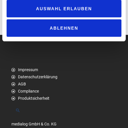
gerade zu den Deutschland-Spielen, von denen es hoffentlich viele
AUSWAHL ERLAUBEN
geben wird. Planen Sie die Vorkühlung, wenn es Ihre Kapazitäten
zulassen. Gekühlte Getränke verkaufen sich immer besser.
www.mcs.eu
ABLEHNEN
Impressum
Datenschutzerklärung
AGB
Compliance
Produktsicherheit
Suchen
medialog GmbH & Co. KG