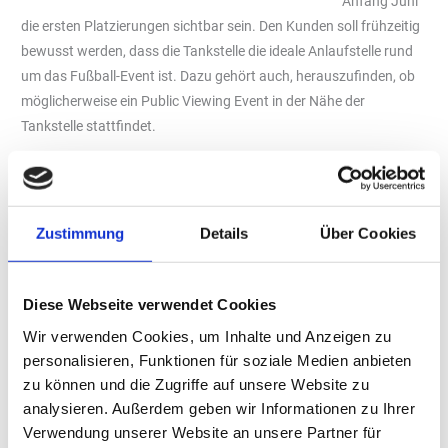
Anfang Juni
die ersten Platzierungen sichtbar sein. Den Kunden soll frühzeitig
bewusst werden, dass die Tankstelle die ideale Anlaufstelle rund
um das Fußball-Event ist. Dazu gehört auch, herauszufinden, ob
möglicherweise ein Public Viewing Event in der Nähe der
Tankstelle stattfindet.
Befindet sich eine Tankstelle oder ein Kiosk sogar am
Austragungsort, ist nicht nur mit deutlich mehr Kunden in
Stadionnähe zu rechnen. Häufig reisen gerade die ausländischen
Gäste früher an und bevölkern die Städte. Entsprechend sollte
Zustimmung
Details
Über Cookies
neben der Ware in der Kühlung auch anderweitig Ware vorgekühlt
werden, um einem möglichen Ansturm gerecht zu werden.
Diese Webseite verwendet Cookies
Produkte für Umsatz-Plus während der EM
Wir verwenden Cookies, um Inhalte und Anzeigen zu
Für ein starkes Umsatzplus während der
personalisieren, Funktionen für soziale Medien anbieten
Fußballeuropameisterschaft 2024 können Shopbetreiber
zu können und die Zugriffe auf unsere Website zu
verschiedene Produkte anbieten, die bei Fußballfans besonders
analysieren. Außerdem geben wir Informationen zu Ihrer
beliebt sind. Salzige Snacks wie Chips, Popcorn, Nüsse, und
Verwendung unserer Website an unsere Partner für
andere Knabbereien sind ideal für das Fußballschauen zuhause