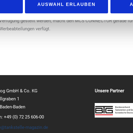
AUSWAHL ERLAUBEN
, die Vielfalt der Vorlagen und die Tatsache, dass hunderte Vorla
 Verfügung gestellt werden, macht den MCS CONNECTOR gerade für 
e Werbeabteilungen verfügt.
log GmbH & Co. KG
Unsere Partner
lgraben 1
 Baden-Baden
n: +49 (0) 72 25 606-00
e@tankstelle-magazin.de