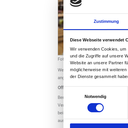
Zustimmung
Diese Webseite verwendet 
Wir verwenden Cookies, um I
und die Zugriffe auf unsere 
Foto: MCS
Website an unsere Partner fü
möglicherweise mit weiteren
Werbeimpulse zu geben. Die notwend
der Dienste gesammelt habe
angebundenen CONNECTOR unter ww
Offen für weitere Systeme
Einwilligungsauswahl
Notwendig
Benjamin Halir, Business Developer 
Verfügung gestellt. Wir haben bereit
beispielsweise auch die pay@pump A
auszuspielen, werden folgen. Wir sind