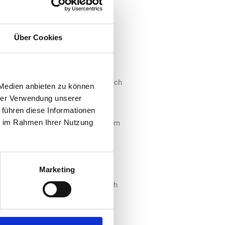
aden.
elen
Über Cookies
i RATIO Elektronik, erläutert die
sen bieten verschiedene
Neben dem großen Kassendisplay
e Werbung gezeigt werden. Zusätzlich
 Medien anbieten zu können
t, Werbung auf dem Signature Pad
hrer Verwendung unserer
die Gelegenheit, gleich drei
 führen diese Informationen
ie im Rahmen Ihrer Nutzung
nen nun direkt und einfach aus dem
Marketing
nlose digitale Werbemittel zur
ital Signage von salesTV lässt sich
 auf dem virtuellen Forecourt