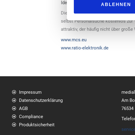
Ideal für den Tankstellenmittelstand
ABLEHNEN
Die einfache Handhabung des Systems
selbst Personalsuche kostenlos zur
attraktiv, der häufig nicht über groß
www.mcs.eu
www.ratio-elektronik.de
Impressum
media
Datenschutzerklärung
Am Bol
AGB
76534
Compliance
Telefo
Produktsicherheit
servic