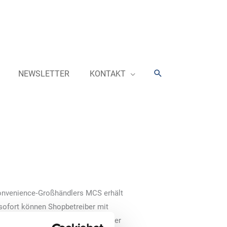
Suchen
NEWSLETTER
KONTAKT
nvenience‐Großhändlers MCS erhält
sofort können Shopbetreiber mit
zugreifen und auf die Displays der