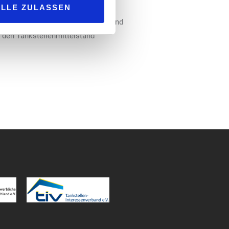
ALLE ZULASSEN
gen für Shop, Bistro, Autowäsche und
den Tankstellenmittelstand