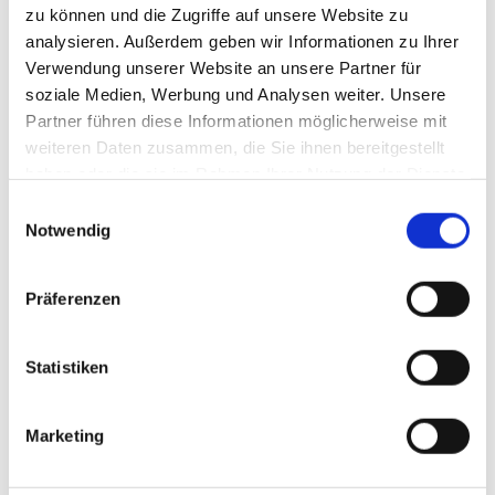
Ausschreibung „Bestes Presseregal“
zu können und die Zugriffe auf unsere Website zu
MESSE
analysieren. Außerdem geben wir Informationen zu Ihrer
Vorbericht zur „Uniti expo 2024“
Verwendung unserer Website an unsere Partner für
FEATURE
soziale Medien, Werbung und Analysen weiter. Unsere
100 Jahre „Aral“
Partner führen diese Informationen möglicherweise mit
Interview mit Oliver Reichert, Manager Retail
weiteren Daten zusammen, die Sie ihnen bereitgestellt
Deutschland, „Jet“
haben oder die sie im Rahmen Ihrer Nutzung der Dienste
Nachhaltigkeit bei „Westfalen“
gesammelt haben.
Einwilligungsauswahl
SHOP & CONVENIENCE
Notwendig
Tabakwaren
Neue Produkte
Präferenzen
Aktionen zur Fußball-EM
VERBÄNDE
BTG
Statistiken
TIV
CARWASH & CARCARE
Marketing
„Waschhalle“ Tuttlingen von Georg Huber
PAYMENT