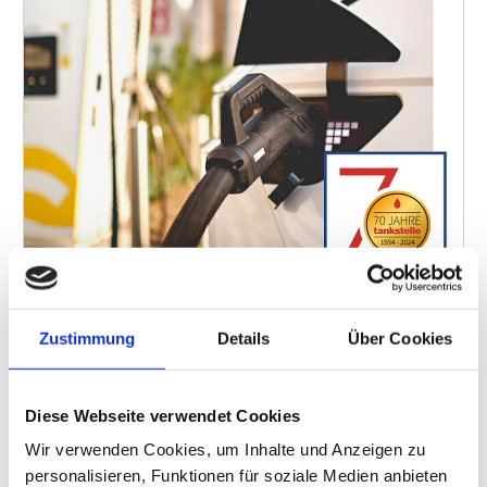
Zustimmung
Details
Über Cookies
ALLE AUSGABEN
BRANCHENFORUM
Diese Webseite verwendet Cookies
Aus der Branche für die Branche
Wir verwenden Cookies, um Inhalte und Anzeigen zu
Wettbewerbsaufruf „Tankstelle des Jahres“
personalisieren, Funktionen für soziale Medien anbieten