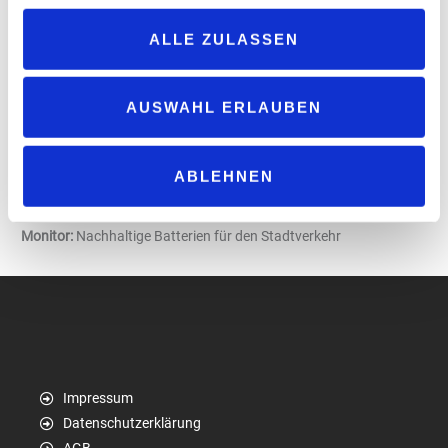
Messe-Nachbericht „EuroCIS“
LADENBAU
ALLE ZULASSEN
Tankstellenshop von „s-iQ“ bei „Hoyer“
5 FRAGEN AN …
Marc Weßling, CEO, „fillibri“
AUSWAHL ERLAUBEN
EXKLUSIVER CLUBTEIL FÜR ABONNENTEN
Rat vom Experten:
Umgang mit schwierigen Mitarbeitenden
ABLEHNEN
Management:
Serie Arbeitssicherheit (Teil 3)
10 Tipps:
Wofür braucht man Firmenrechtsschutz?
Monitor:
Nachhaltige Batterien für den Stadtverkehr
Impressum
Datenschutzerklärung