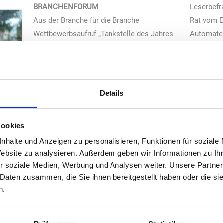
BRANCHENFORUM
Leserbefr
Aus der Branche für die Branche
Rat vom E
Wettbewerbsaufruf „Tankstelle des Jahres
Automate
2025“
Monitor:
PAYMENT
Nachbericht „Uniti Mobility Payment Forum
2025“
Details
SHOP & CONVENIENCE
Impulseis-Trends 2025: Frische Sorten und
Cookies
vertraute Marken
Tabakwaren: Next Generation Products
nhalte und Anzeigen zu personalisieren, Funktionen für soziale
Website zu analysieren. Außerdem geben wir Informationen zu I
Neue Produkte
r soziale Medien, Werbung und Analysen weiter. Unsere Partner
Best Practice und Kaffeevollautomaten-
 Daten zusammen, die Sie ihnen bereitgestellt haben oder die s
Vergleich
n.
FEATURE
Interview mit Carsten Müller, neuer
Vorstandschef des „bft“