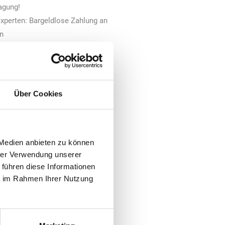
agung!
xperten: Bargeldlose Zahlung an
n
 Autonomes Fahren im ÖPNV
Über Cookies
 Medien anbieten zu können
hrer Verwendung unserer
 führen diese Informationen
ie im Rahmen Ihrer Nutzung