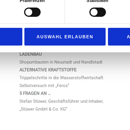
Präferenzen
Statistiken
VERBÄNDE
BTG
TIV
CARWASH & CARCARE
AUSWAHL ERLAUBEN
Lagerlogistik und neue Waschanlage bei „Otto
Christ“
LADENBAU
Shopumbauten in Neustadt und Nandlstadt
ALTERNATIVE KRAFTSTOFFE
Trippelschritte in die Wasserstoffwirtschaft
Selbstversuch mit „Ferox“
5 FRAGEN AN …
Stefan Stüwer, Geschäftsführer und Inhaber,
„Stüwer GmbH & Co. KG“