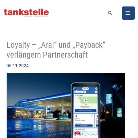
Zum
HA
Inhalt
Suchen
springen
Loyalty – „Aral“ und „Payback“
verlängern Partnerschaft
05-11-2024