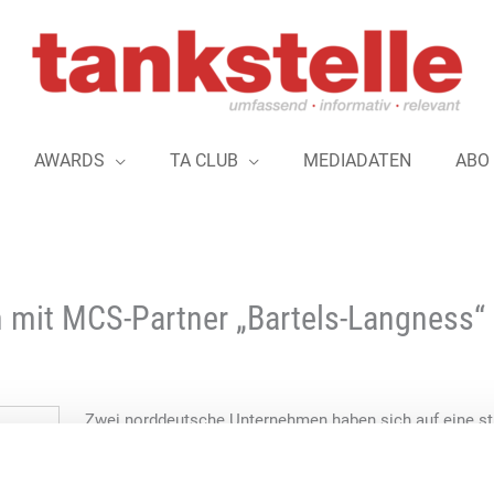
AWARDS
TA CLUB
MEDIADATEN
ABO
n mit MCS-Partner „Bartels-Langness“
Zwei norddeutsche Unternehmen haben sich auf eine st
Tankstellen-Vertrieb ab September 2025 verständigt: 
„Bartels-Langness“ („Bela“) aus Kiel wollen gemeinsam 