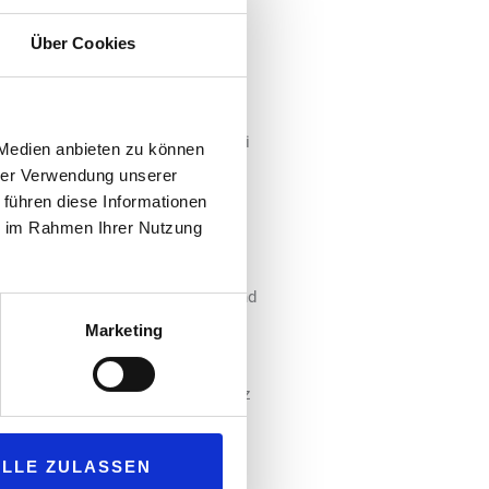
Über Cookies
“, um das Sortiment und die
standteil der Kooperation ist die
nector“. Diese Plattform des
r „Bela“ tätig ist, unterstützt bei
 Medien anbieten zu können
Werbemitteln für ein effizienteres
hrer Verwendung unserer
 führen diese Informationen
ie im Rahmen Ihrer Nutzung
her Schulterschluss zweier
 „Bela“. Olaf Maul, Leiter des
age für nachhaltige Entwicklung und
Marketing
chenerfahrung. Das Tankstellennetz
l und Melf Peters aus dem
ALLE ZULASSEN