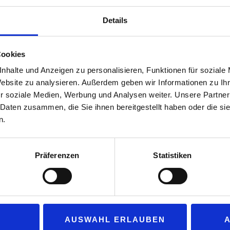
weiterentwickeln und zukunftssicher gestalten.
Details
„Bela“ wird zusätzlicher Lieferant bei der „Lother GmbH
Versorgung der Tankstellen zu erweitern. Ein weiterer Be
geplante Anbindung der „Lother GmbH“ an den „MCS Con
Cookies
Convenience-Lieferanten „MCS“, als dessen Regionalpartne
nhalte und Anzeigen zu personalisieren, Funktionen für soziale
der Erstellung, Verwaltung und Verteilung von digitalen 
Website zu analysieren. Außerdem geben wir Informationen zu I
Aktionsgeschäft.
r soziale Medien, Werbung und Analysen weiter. Unsere Partner
 Daten zusammen, die Sie ihnen bereitgestellt haben oder die s
eit mehr als eine operative Zusammenarbeit – sie ist ein strategisc
n.
und Zielen“, sagt Gunnar Koopmann, Vertriebsleiter Tankstellen bei
er GmbH“, ergänzt: „Mit vereinten Kräften schaffen wir die Grundl
llenmarkt.“
Präferenzen
Statistiken
nternehmen mit 85-jähriger Firmengeschichte und langjähriger Bran
“ umfasst mehr als 100 Tankstellen. Unter der Leitung von Olaf Mau
mburger Unternehmen mit der Kooperation neue Wege.
AUSWAHL ERLAUBEN