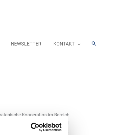
Suchen
NEWSLETTER
KONTAKT
rategische Kooperation im Bereich
Die „Lother GmbH“ aus Hamburg und
das regionale Tankstellengeschäft