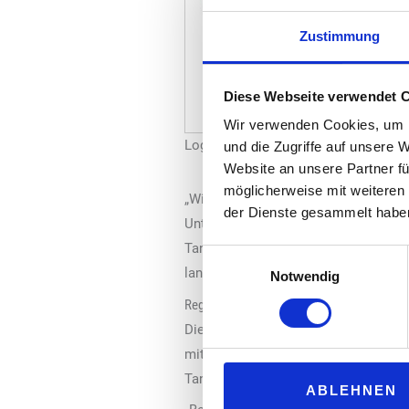
Zustimmung
Diese Webseite verwendet 
Wir verwenden Cookies, um I
Logos: Lother; Bartels Langness
und die Zugriffe auf unsere 
Website an unsere Partner fü
möglicherweise mit weiteren
„Wir sehen in dieser Partnerschaft w
der Dienste gesammelt habe
Unternehmen mit gemeinsamen Werten 
Tankstellenmanagements bei der „Loth
Einwilligungsauswahl
langfristigen Erfolg auf dem Tankste
Notwendig
Regionales Marktverständnis
Die „Lother GmbH“ ist ein Familienu
mit den Marken „Nordoel“ und „Shell
Tankstellenmanagement geht das Ha
ABLEHNEN