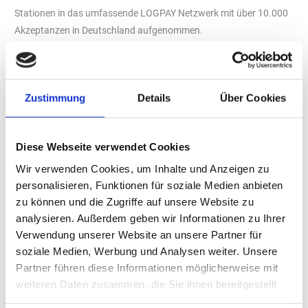
Stationen in das umfassende LOGPAY Netzwerk mit über 10.000
Akzeptanzen in Deutschland aufgenommen.
Von den neuen RAN Stationen sind auch alle 34 Tankstellen für
den digitalen Bezahlservice Mobile Fueling freigeschaltet. Kunden
können hier nun bequem direkt von der Zapfsäule aus via App
Zustimmung
Details
Über Cookies
bezahlen. Damit baut LOGPAY seine Pay@Pump Netzabdeckung
weiter aus.
Für die Nutzung von Mobile Fueling ist eine LOGPAY Charge&Fuel
Diese Webseite verwendet Cookies
Card erforderlich. In Kombination mit der LOGPAY CoBranded
Wir verwenden Cookies, um Inhalte und Anzeigen zu
Card Shell, die in der App ebenfalls für Mobile Fueling aktiviert
personalisieren, Funktionen für soziale Medien anbieten
werden kann, stehen so deutschlandweit über 3.000 Stationen,
zu können und die Zugriffe auf unsere Website zu
u.a. Shell, HEM, Hoyer sowie jetzt neu die Akzeptanzen bei RAN
analysieren. Außerdem geben wir Informationen zu Ihrer
zur Verfügung. Auf diese Weise sparen sich Kunden den Gang in
Verwendung unserer Website an unsere Partner für
den Shop und können ihre Fahrt zügig fortsetzen. Zusätzlich
soziale Medien, Werbung und Analysen weiter. Unsere
werden Tankbelege papierfrei und umweltbewusst digital
Partner führen diese Informationen möglicherweise mit
zugestellt.
weiteren Daten zusammen, die Sie ihnen bereitgestellt
haben oder die sie im Rahmen Ihrer Nutzung der Dienste
Hochwertige Gastronomie