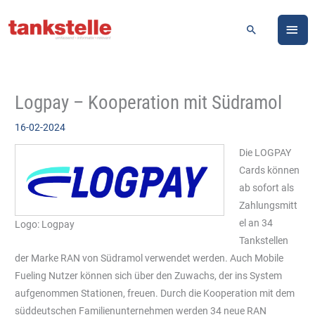
Zum
HA
Inhalt
Suchen
springen
Logpay – Kooperation mit Südramol
16-02-2024
Die LOGPAY
Cards können
ab sofort als
Zahlungsmitt
el an 34
Logo: Logpay
Tankstellen
der Marke RAN von Südramol verwendet werden. Auch Mobile
Fueling Nutzer können sich über den Zuwachs, der ins System
aufgenommen Stationen, freuen.
Durch die Kooperation mit dem
süddeutschen Familienunternehmen werden 34 neue RAN