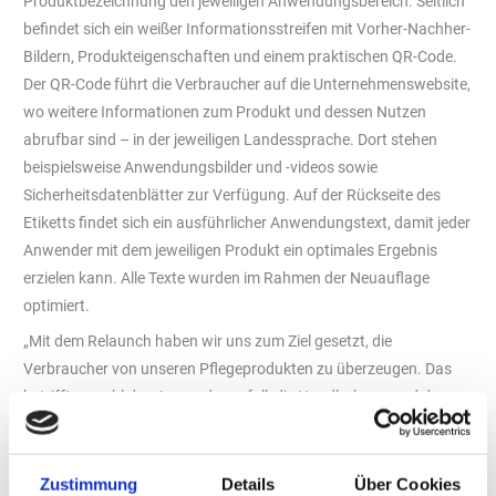
Produktbezeichnung den jeweiligen Anwendungsbereich. Seitlich
befindet sich ein weißer Informationsstreifen mit Vorher-Nachher-
Bildern, Produkteigenschaften und einem praktischen QR-Code.
Der QR-Code führt die Verbraucher auf die Unternehmenswebsite,
wo weitere Informationen zum Produkt und dessen Nutzen
abrufbar sind – in der jeweiligen Landessprache. Dort stehen
beispielsweise Anwendungsbilder und -videos sowie
Sicherheitsdatenblätter zur Verfügung. Auf der Rückseite des
Etiketts findet sich ein ausführlicher Anwendungstext, damit jeder
Anwender mit dem jeweiligen Produkt ein optimales Ergebnis
erzielen kann. Alle Texte wurden im Rahmen der Neuauflage
optimiert.
„Mit dem Relaunch haben wir uns zum Ziel gesetzt, die
Verbraucher von unseren Pflegeprodukten zu überzeugen. Das
betrifft sowohl den Anwendungsfall, die Handhabung und das
Ergebnis als auch die ansprechende Optik“, sagt Günter
Hiermaier. „Wir freuen uns, dass wir unsere Autopflege nun auch
weltweit anbieten können.“
Zustimmung
Details
Über Cookies