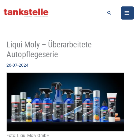
Zum
HA
Inhalt
Suchen
springen
Liqui Moly – Überarbeitete
Autopflegeserie
26-07-2024
Foto: Liqui Moly GmbH