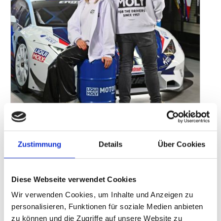
Zustimmung
Details
Über Cookies
Foto: Bruno Werndl / „Liqui Moly“
Der Schmierstoff-Spezialist „Liqui Moly“ erweitert seine Corporate
Identity um eine Modekollektion – und setzt dabei auf zwei klar
Diese Webseite verwendet Cookies
getrennte Designlinien. Die neue Kollektion soll den laufenden
Wir verwenden Cookies, um Inhalte und Anzeigen zu
Imagewandel der Marke sichtbar machen, der sich am Claim „For
personalisieren, Funktionen für soziale Medien anbieten
the Drivers“ orientiert: modern, emotional, sportlich. „Sie bringt
zu können und die Zugriffe auf unsere Website zu