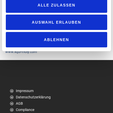
ALLE ZULASSEN
Kollektion entsteht in Zusammenarbeit mit einem Textilpartner,
der unter fairen Bedingungen in der Türkei fertigt – mit Fokus auf
nachhaltige Materialien und sichere Arbeitsbedingungen. Parallel
AUSWAHL ERLAUBEN
dazu wechselt der Vertriebskanal: Die Bekleidung ist künftig nicht
mehr im „Liqui Moly“-Teamshop, sondern direkt im
Produktekatalog auf liqui-moly.com unter der Rubrik
ABLEHNEN
„Merchandise“ erhältlich.
www.liqui-moly.com
Impressum
Datenschutzerklärung
AGB
Compliance