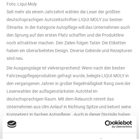
Foto: Liqui Moly
Seit mehr als einem Jahrzehnt wählen die Leser der größten
deutschsprachigen Autozeitschriften LIQUI MOLY zur besten
Ölmarke. In der Kategorie Autopflege will das Unternehmen auch
den Sprung auf den ersten Platz schaffen und die Produktline
noch attraktiver machen. Den Zielen folgen Taten: Die Etiketten
haben ein überarbeitetes Design. Diverse Gebinde und Rezepturen
sind neu.
Die Ausgangslage ist vielversprechend: Wenn nach den besten
Fahrzeugpflegeprodukten gefragt wurde, belegte LIQUI MOLY in
den vergangenen Jahren in großer Regelmäßigkeit Rang zwei der
Leserwahlen der auflagenstärksten Autotitel im
deutschsprachigen Raum. Mit dem Relaunch nimmt das
Unternehmen aus Ulm Anlauf in Richtung Spitze und betont seine
Kompetenz in Sachen Autopflege. „Auch in dieser Disziplin haben
wir uns einen Namen gemacht“, sagt Vertriebsleiter Günther
Wengert. „Wie im Schmierstoff- und Additivbereich verfügen wir
über eine jahrzehntelange Expertise.“