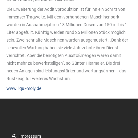
Die Erweiterung der Additivproduktion ist für ihn ein Schritt von
immenser Tragweite. Mit dem vorhandenen Maschinenpark
wurden in Ausnahmejahren 18 Millionen Dosen von 150 ml bis 1
Liter abgefüllt. Künftig werden rund 25 Millionen Stück möglich
sein. Zwei sehr alte Maschinen wurden ausgemustert. „Dank der
liebevollen Wartung haben sie viele Jahrzehnte ihren Dienst
verrichtet. Aber die benötigten Ausstoßmengen waren damit
nicht mehr zu bewerkstelligen“, so Günter Hiermaier. Die drei
neuen Anlagen sind leistungsstärker und wartungsärmer – das
Rüstzeug für weiteres Wachstum.
www.liqui-moly.de
Impressum