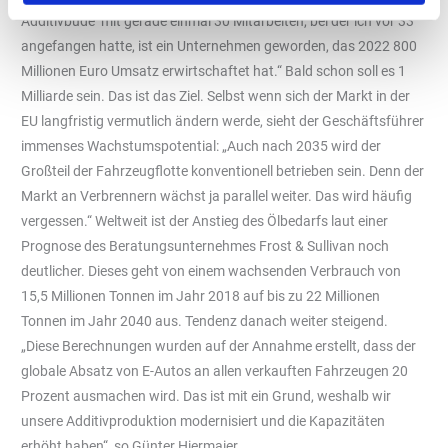
Additivbude‘ mit gerade einmal 30 Mitarbeiten, bei der ich vor 33
angefangen hatte, ist ein Unternehmen geworden, das 2022 800
Millionen Euro Umsatz erwirtschaftet hat.“ Bald schon soll es 1
Milliarde sein. Das ist das Ziel. Selbst wenn sich der Markt in der
EU langfristig vermutlich ändern werde, sieht der Geschäftsführer
immenses Wachstumspotential: „Auch nach 2035 wird der
Großteil der Fahrzeugflotte konventionell betrieben sein. Denn der
Markt an Verbrennern wächst ja parallel weiter. Das wird häufig
vergessen.“ Weltweit ist der Anstieg des Ölbedarfs laut einer
Prognose des Beratungsunternehmes Frost & Sullivan noch
deutlicher. Dieses geht von einem wachsenden Verbrauch von
15,5 Millionen Tonnen im Jahr 2018 auf bis zu 22 Millionen
Tonnen im Jahr 2040 aus. Tendenz danach weiter steigend.
„Diese Berechnungen wurden auf der Annahme erstellt, dass der
globale Absatz von E-Autos an allen verkauften Fahrzeugen 20
Prozent ausmachen wird. Das ist mit ein Grund, weshalb wir
unsere Additivproduktion modernisiert und die Kapazitäten
erhöht haben“, so Günter Hiermaier.