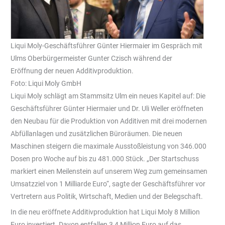
Liqui Moly-Geschäftsführer Günter Hiermaier im Gespräch mit
Ulms Oberbürgermeister Gunter Czisch während der
Eröffnung der neuen Additivproduktion.
Foto: Liqui Moly GmbH
Liqui Moly schlägt am Stammsitz Ulm ein neues Kapitel auf: Die
Geschäftsführer Günter Hiermaier und Dr. Uli Weller eröffneten
den Neubau für die Produktion von Additiven mit drei modernen
Abfüllanlagen und zusätzlichen Büroräumen. Die neuen
Maschinen steigern die maximale Ausstoßleistung von 346.000
Dosen pro Woche auf bis zu 481.000 Stück. „Der Startschuss
markiert einen Meilenstein auf unserem Weg zum gemeinsamen
Umsatzziel von 1 Milliarde Euro“, sagte der Geschäftsführer vor
Vertretern aus Politik, Wirtschaft, Medien und der Belegschaft.
In die neu eröffnete Additivproduktion hat Liqui Moly 8 Million
Euro investiert. Davon entfallen 3,4 Million Euro auf das