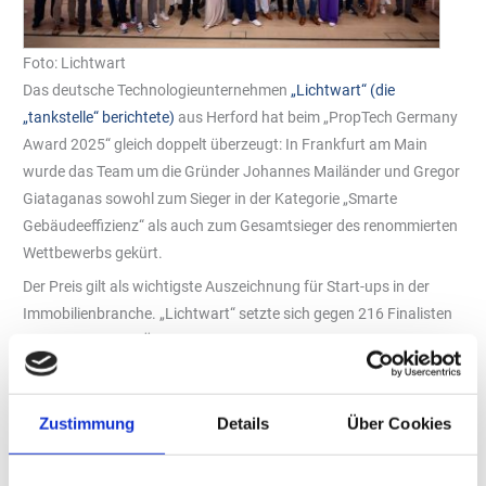
Foto: Lichtwart
Das deutsche Technologieunternehmen
„Lichtwart“ (die
„tankstelle“ berichtete)
aus Herford hat beim „PropTech Germany
Award 2025“ gleich doppelt überzeugt: In Frankfurt am Main
wurde das Team um die Gründer Johannes Mailänder und Gregor
Giataganas sowohl zum Sieger in der Kategorie „Smarte
Gebäudeeffizienz“ als auch zum Gesamtsieger des renommierten
Wettbewerbs gekürt.
Der Preis gilt als wichtigste Auszeichnung für Start-ups in der
Immobilienbranche. „Lichtwart“ setzte sich gegen 216 Finalisten
aus Deutschland, Österreich, der Schweiz und Kanada durch. Die
Auswahl traf eine 50-köpfige Fachjury aus dem Kreis von über
1.300 „PropTech“-Start-ups.
Zustimmung
Details
Über Cookies
Intelligente Plattform für messbare Effizienz
Ausgezeichnet wurde „Lichtwart“ für eine IoT-Plattform, die Licht,
Energie und Gebäudetechnik automatisch steuert. Damit lassen