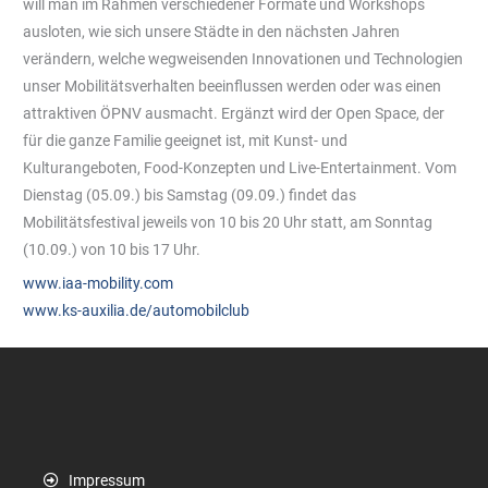
will man im Rahmen verschiedener Formate und Workshops
ausloten, wie sich unsere Städte in den nächsten Jahren
verändern, welche wegweisenden Innovationen und Technologien
unser Mobilitätsverhalten beeinflussen werden oder was einen
attraktiven ÖPNV ausmacht. Ergänzt wird der Open Space, der
für die ganze Familie geeignet ist, mit Kunst- und
Kulturangeboten, Food-Konzepten und Live-Entertainment. Vom
Dienstag (05.09.) bis Samstag (09.09.) findet das
Mobilitätsfestival jeweils von 10 bis 20 Uhr statt, am Sonntag
(10.09.) von 10 bis 17 Uhr.
www.iaa-mobility.com
www.ks-auxilia.de/automobilclub
Impressum