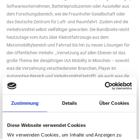
Softwareunternehmen, Batterieproduzenten oder Aussteller aus
dem Forschungsbereich, wie die Fraunhofer-Gesellschaft oder
das Deutsche Zentrum für Luft- und Raumfahrt. Zudem sind die
Verkehrsmittel selbst vielfältiger geworden: Die Bandbreite reicht
heutzutage vom Auto über Kleinstfahrzeuge aus dem
Micromobilitybereich und Fahrrad bis hin zu neuen Lösungen für
den öffentlichen Verkehr. „Vernetzung auf allen Ebenen ist das
große Thema der diesjährigen IAA Mobility in München – sowohl
was die Verzahnung verschiedenster Branchen, Player im
Automotive-Bereich und Verkehrsmittel betrifft, als auch was die
Digitalisierung und Konnektivität im Fahrzeugsegment angeht.
Vor allem aber sollen sich die Menschen vernetzen, ins Gespräch
kommen und gemeinsam die Mobilität von morgen diskutieren“,
Zustimmung
Details
Über Cookies
erläutert Isabella Finsterwalder, Pressesprecherin des
Automobilclub KS e.V.
Zielgruppenorientierte Veranstaltungsformate
Diese Webseite verwendet Cookies
Wir verwenden Cookies, um Inhalte und Anzeigen zu
Zugleich hat sich der Verband der Automobilindustrie (VDA), der