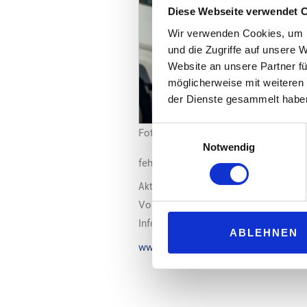
Diese Webseite verwendet 
Wir verwenden Cookies, um I
und die Zugriffe auf unsere 
Website an unsere Partner fü
möglicherweise mit weiteren
der Dienste gesammelt habe
Einwilligungsauswahl
Foto: R+V/iStock
Notwendig
fehlen schätzungsweise 20.000 bis 4
Aktion: „Frei Parken im Juli“
Vom 1. bis zum 31. Juli 2024 überni
Informationen zu Truck Parking und z
ABLEHNEN
www.kravag-truck-parking.de