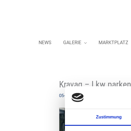
Zum
Inhalt
springen
NEWS
GALERIE
MARKTPLATZ
Kravag – Lkw parken
05-07-2024
Zustimmung