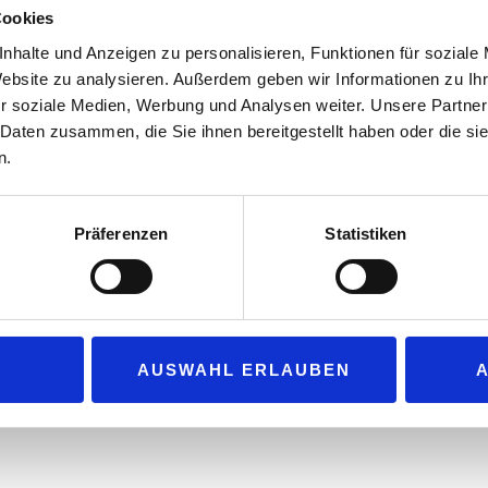
im Juli komplett kostenfrei nutzen.
Cookies
Lkw-Parkplätze sind an deutschen Autob
nhalte und Anzeigen zu personalisieren, Funktionen für soziale
Website zu analysieren. Außerdem geben wir Informationen zu I
konkurrieren um die wenigen Stellplätze
r soziale Medien, Werbung und Analysen weiter. Unsere Partner
Feierabend. Der zum R+V Konzern gehör
 Daten zusammen, die Sie ihnen bereitgestellt haben oder die s
deshalb eine Art Parkplatz-Sharing für Lk
n.
und Unternehmen bieten freie Parkflächen
per App gebucht werden können. Damit s
Stellplatz erleichtert werden: Denn entl
Präferenzen
Statistiken
0.000 Lkw-Parkplätze.
mmt KRAVAG die Parkgebühren für alle, die über KRAVAG Truck Parki
ur Aktion „Frei Parken im Juli“ unter:
https://www.kravag-truck-parki
AUSWAHL ERLAUBEN