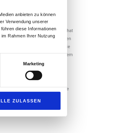
ahnen Mangelware. Fernfahrer
 Medien anbieten zu können
hrer Verwendung unserer
 für ihre Ruhepause oder den
 führen diese Informationen
ende Logistikversicherer KRAVAG hat
ie im Rahmen Ihrer Nutzung
w etabliert. Das Prinzip: Speditionen
 auf ihren Betriebsgeländen an, die
oll die schwierige Suche nach einem
ang der Autobahnen in Deutschland
Marketing
ng ihren Parkplatz buchen. Weitere
ng.de/frei-parken-im-juli-2024/
.
ALLE ZULASSEN