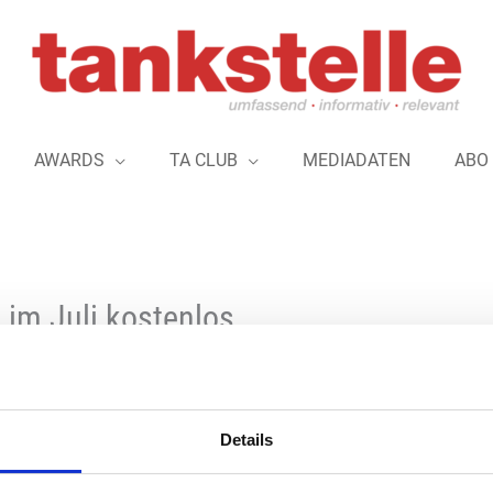
AWARDS
TA CLUB
MEDIADATEN
ABO
 im Juli kostenlos
Ein sicherer Lkw-Parkplatz für die Nacht
Details
Service bietet der Versicherer KRAVAG a
können das deutschlandweite Parkplatz