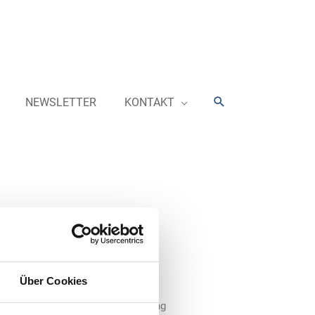
Suchen
NEWSLETTER
KONTAKT
, per App vorab gebucht – diesen
Über Cookies
n. Lkw-Fahrerinnen und -Fahrer
netzwerk von KRAVAG Truck Parking