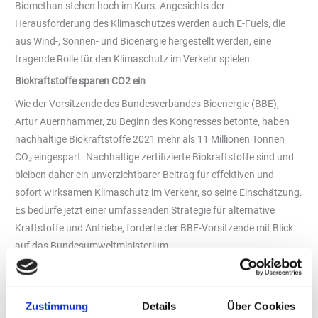
Biomethan stehen hoch im Kurs. Angesichts der
Herausforderung des Klimaschutzes werden auch E-Fuels, die
aus Wind-, Sonnen- und Bioenergie hergestellt werden, eine
tragende Rolle für den Klimaschutz im Verkehr spielen.
Biokraftstoffe sparen CO2 ein
Wie der Vorsitzende des Bundesverbandes Bioenergie (BBE),
Artur Auernhammer, zu Beginn des Kongresses betonte, haben
nachhaltige Biokraftstoffe 2021 mehr als 11 Millionen Tonnen
CO₂ eingespart. Nachhaltige zertifizierte Biokraftstoffe sind und
bleiben daher ein unverzichtbarer Beitrag für effektiven und
sofort wirksamen Klimaschutz im Verkehr, so seine Einschätzung.
Es bedürfe jetzt einer umfassenden Strategie für alternative
Kraftstoffe und Antriebe, forderte der BBE-Vorsitzende mit Blick
auf das Bundesumweltministerium.
Kritik an Lemke und Özdemir
Die zentrale gemeinsame Botschaft der Kongressteilnehmer aus
Zustimmung
Details
Über Cookies
der erneuerbaren Mobilitätsbranche ist, dass der zum