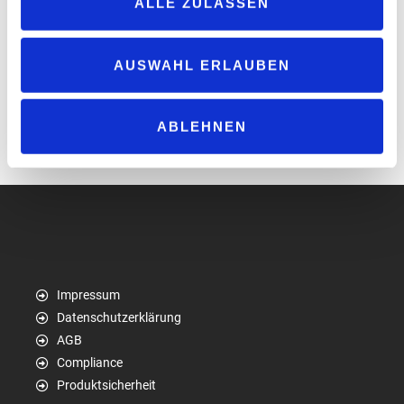
ALLE ZULASSEN
Zapfsäule anbieten zu können. Mit der Einführung von
‚KlimaBenzin95‘ wird ein weiterer Schritt hin zu einer
klimaverträglicheren Mobilität im Alltag möglich gemacht“, sagt
AUSWAHL ERLAUBEN
Lorenz Kiene, Geschäftsführer der „Klima Kraftstoffe GmbH“ und
der „Lühmann Gruppe“, die die „Classic“-Tankstelle in Kirchweyhe
ABLEHNEN
betreibt.
www.klima-kraftstoffe.de
Impressum
Datenschutzerklärung
AGB
Compliance
Produktsicherheit