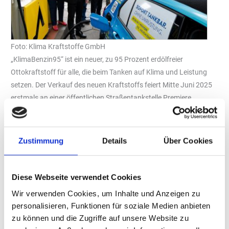
Foto: Klima Kraftstoffe GmbH
„KlimaBenzin95“ ist ein neuer, zu 95 Prozent erdölfreier
Ottokraftstoff für alle, die beim Tanken auf Klima und Leistung
setzen. Der Verkauf des neuen Kraftstoffs feiert Mitte Juni 2025
erstmals an einer öffentlichen Straßentankstelle Premiere.
Ein wichtiger Schritt in Richtung nachhaltigere Mobilität: Ab dem
16. Juni 2025 ist an der „Classic“-Tankstelle in Kirchweyhe (nahe
Bremen) erstmals das Produkt „KlimaBenzin95“ erhältlich. Der
Zustimmung
Details
Über Cookies
E10- Kraftstoff setzt auf grünes Methanol statt fossiler
Ressourcen und ist folglich 95 Prozent erdölfrei. So ermöglicht
Diese Webseite verwendet Cookies
KlimaBenzin95 eine Reduzierung der CO2-Neuemissionen um bis
zu 90 Prozent im Vergleich zu fossilem E10-Benzin – und das
Wir verwenden Cookies, um Inhalte und Anzeigen zu
ohne Leistungsverlust. Die „95“ im Produktnamen steht sowohl
personalisieren, Funktionen für soziale Medien anbieten
für den Oktanwert als auch für den hohen Anteil nicht-fossiler
zu können und die Zugriffe auf unsere Website zu
Komponenten.