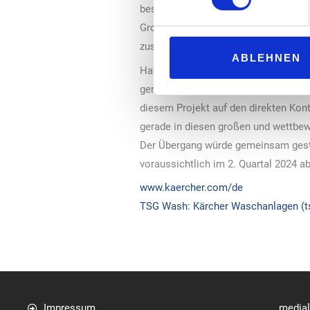
besetzten Partners Kärcher, für die
Group Chairman und CEO von TSG. Der
zusätzliche Wachstumsfeld Photovolt
ABLEHNEN
Hatte Kärcher seine Aufmerksamkeit
gerichtet, weitet das Unternehmen s
diesem Projekt auf den direkten Kon
gerade in diesen großen und wettbew
Der Übergang würde gemeinsam gestal
voraussichtlich im 2. Quartal 2024 a
www.kaercher.com/de
TSG Wash: Kärcher Waschanlagen (t
Impressum
media