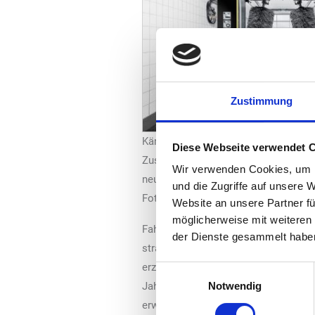
Zustimmung
Kärcher und TSG wollen ihre im Jah
Diese Webseite verwendet 
Zusammenarbeit im Bereich der Fahr
Wir verwenden Cookies, um I
neue Phase führen.
und die Zugriffe auf unsere 
Foto: Kärcher
Website an unsere Partner fü
möglicherweise mit weiteren
Fahrzeugwäsche besonders durch den 
der Dienste gesammelt habe
strategischen Neuausrichtung der Koo
erzielten Erfolge weiter auszubauen“,
Einwilligungsauswahl
Jahren hat sich TSG dynamischer, in
Notwendig
erwarten war. Vor diesem Hintergru