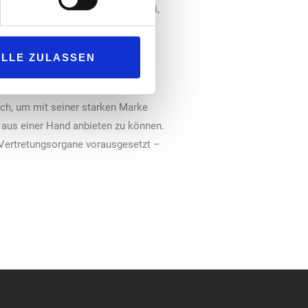
enstellung“, so Jean-Marc Bianchi,
schland und Frankreich auf das
ALLE ZULASSEN
m Bereich der Fahrzeugwäsche
zt das Familienunternehmen mit
ch, um mit seiner starken Marke
 aus einer Hand anbieten zu können.
 Vertretungsorgane vorausgesetzt –