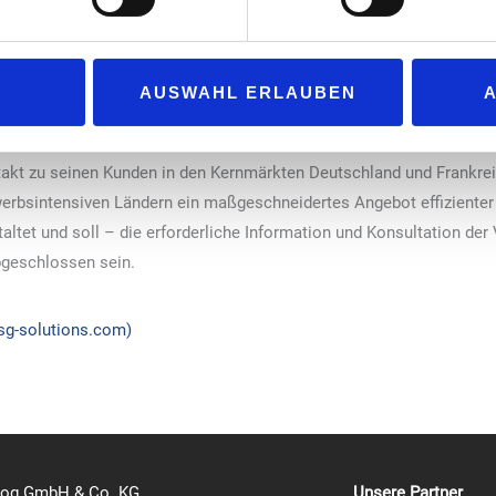
sen Bereich die richtige PRESSEMITTEILUNG unternehmerische Weich
 TSG ermöglicht diese beabsichtigte Neuausrichtung, sich in Deut
aik zu konzentrieren.
AUSWAHL ERLAUBEN
 im Rahmen der Kooperation auf die Entwicklung und Produktion i
ein Engagement nun wieder auf Vertrieb und Service aus: Damit set
takt zu seinen Kunden in den Kernmärkten Deutschland und Frankrei
erbsintensiven Ländern ein maßgeschneidertes Angebot effizienter
tet und soll – die erforderliche Information und Konsultation der
bgeschlossen sein.
sg-solutions.com)
log GmbH & Co. KG
Unsere Partner