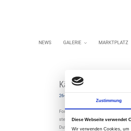
Zum
Inhalt
springen
NEWS
GALERIE
MARKTPLATZ
Kärcher – Kalibriert
26-05-2021
Zustimmung
Forecourtgeräte bieten Kunden von T
stellen sie für viele Betreiber ein p
Diese Webseite verwendet 
Duftsprühgeräten nun auch ein kalibri
Wir verwenden Cookies, um I