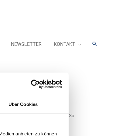
Suchen
NEWSLETTER
KONTAKT
Co.
Über Cookies
gs-, Pflege- und Wartungsservice. So
 neben Mattenreinigern und
s sowie ein kalibriertes und
 Medien anbieten zu können