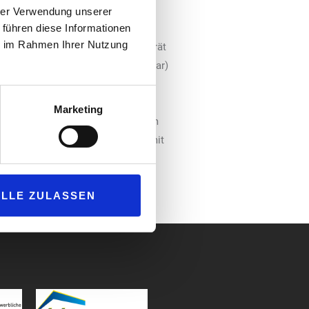
und Wasser. Der Vorteil: Sie sind
hrer Verwendung unserer
 führen diese Informationen
ie Geräte die gesetzlichen
ie im Rahmen Ihrer Nutzung
Das kalibrierte Reifendruckprüfgerät
s dem Kunden den Druck (bis zu 8 bar)
die Messung und Korrektur des
sen keine separaten Wasserkannen
Marketing
 Nutzungsdauer der Geräte kann vom
d jederzeit möglich. Sie können mit
ALLE ZULASSEN