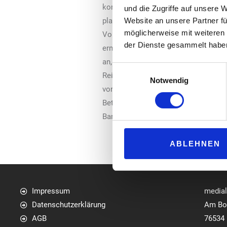
kombiniertes Gerät aus Wasserspende
und die Zugriffe auf unsere 
Website an unsere Partner fü
platzsparend unterzubringen, schnell 
möglicherweise mit weiteren
Vorschriften und können so bedenken
der Dienste gesammelt habe
ermöglicht die exakte Überprüfung un
an, der komfortabel über die Plus- 
Einwilligungsauswahl
Reifendrucks mit der Ausgabe von W
Notwendig
vorgehalten werden und die Tankstel
Betreiber individuell vorgegeben we
Bargeld oder Wertmarken betrieben 
ABLEHNEN
Impressum
media
Datenschutzerklärung
Am Bol
AGB
76534