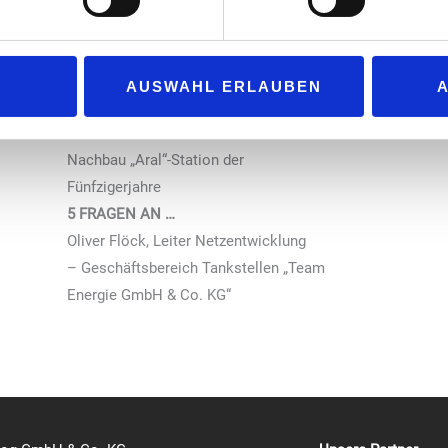
Rückblick auf die „Uniti expo“
LADENBAU
Shopumbau von „Carstens“ in
AUSWAHL ERLAUBEN
Memmingen
FEATURE
Nachbau „Aral“-Station der
Fünfzigerjahre
5 FRAGEN AN …
Oliver Flöck, Leiter Netzentwicklung
– Geschäftsbereich Tankstellen „Team
Energie GmbH & Co. KG“