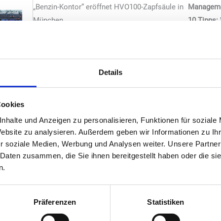
„Benzin-Kontor“ eröffnet HVO100-Zapfsäule in
Managem
München
10 Tipps:
tankstelle MANAGEMENT
Monitor:
Steuerliche Ausgestaltung von
Familienbetrieben
Details
tankstelle TECHNIK
Neue Trends bei Digital-out-of-Home
Zugangssysteme für den Sanitärbereich
Cookies
SHOP & CONVENIENCE
nhalte und Anzeigen zu personalisieren, Funktionen für soziale
Tabakwaren
Website zu analysieren. Außerdem geben wir Informationen zu I
Neue Produkte
r soziale Medien, Werbung und Analysen weiter. Unsere Partner
Kassenzone
 Daten zusammen, die Sie ihnen bereitgestellt haben oder die s
„Sweetie 2024“ – alle Highlights
n.
VERBÄNDE
BTG
Präferenzen
Statistiken
TIV
CARWASH & CARCARE