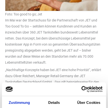
Foto: Too good to go; Jet
Im Mai war der Startschuss für die Partnerschaft von JET und
Too Good To Go – seitdem können Kundinnen und Kunden an
inzwischen über 360 JET Tankstellen bundesweit Lebensmittel
retten. Das Konzept, bei dem überschüssige Lebensmittel per
kostenloser App in Form von so genannten Überraschungstüten
preisgünstig abgegeben werden, geht bei JET auf – bisher
wurden auf diese Weise an den Standorten mehr als 70.000
Lebensmitteltüten verkauft.
„Nachhaltige Konzepte haben bei JET eine hohe Priorität“, erklärt
dazu Oliver Reichert, Manager Retail Germany der JET
Tankstellen Deutschland GmbH. „Das gilt beispielsweise für den
energieeffizienten Betrieb unserer Tankstellen und auch für das
Thema Lebensmittelverschwendung. Too Good To Go ist daher
der ideale Partner für uns, denn gemeinsam können wir nicht nur
Zustimmung
Details
Über Cookies
einen wichtigen Beitrag zur Reduzierung von