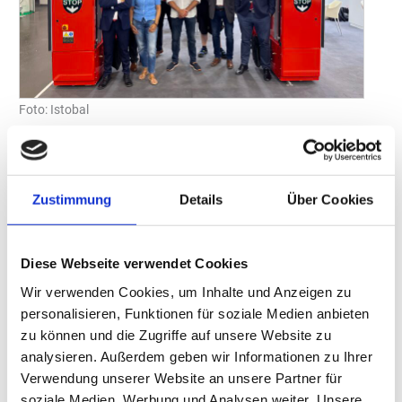
Foto: Istobal
ISTOBAL, die weltweit vertretene spanische Unternehmensgruppe
für Wasch- und Pflegeprodukte für die professionelle
Fahrzeugpflege, hat auf der „Tankstelle & Mittelstand“, die vom
14. bis 15. Juni in der Messe Essen stattfand, seine neue
Zustimmung
Details
Über Cookies
Portalwaschanlage „M’WASH2“ vorgestellt.
Das Unternehmen präsentiert hier zum ersten Mal dem
Diese Webseite verwendet Cookies
internationalen Markt sein höchst innovatives Waschportal, das
Wir verwenden Cookies, um Inhalte und Anzeigen zu
die Rentabilität von Autowaschanlagen steigern und das
personalisieren, Funktionen für soziale Medien anbieten
Benutzererlebnis durch effizientere und vernetzte Technologie
zu können und die Zugriffe auf unsere Website zu
verbessern wird.
analysieren. Außerdem geben wir Informationen zu Ihrer
Die „M`WASH2“ verfügt über die Möglichkeit, bis zu 15
Verwendung unserer Website an unsere Partner für
Waschprogramme frei und individuell zu gestalten, um das
soziale Medien, Werbung und Analysen weiter. Unsere