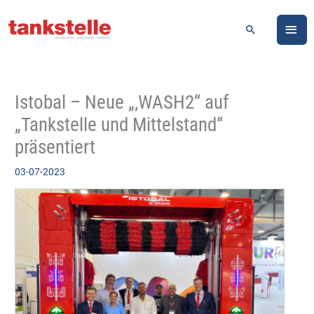
Zum
HA
Inhalt
Suchen
springen
Istobal – Neue „‚WASH2“ auf
„Tankstelle und Mittelstand“
präsentiert
03-07-2023