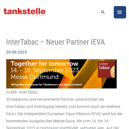
Zum
HA
Inhalt
Suchen
springen
InterTabac – Neuer Partner IEVA
29-06-2023
Grafik: InterTabac
30 bekannte und renommierte Partner unterstützen die
InterTabac und InterSupply bereits, nun kommt noch ein weiterer
hinzu: Die Independent European Vape Alliance (IEVA) wird bei der
kommenden Ausgabe des Messe-Duos, die vom 14. bis 16.
September 2023 in Dortmund stattfindet, vertreten sein. Auf der