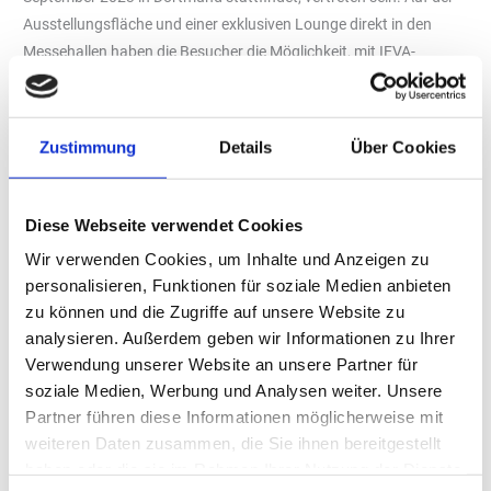
Ausstellungsfläche und einer exklusiven Lounge direkt in den
Messehallen haben die Besucher die Möglichkeit, mit IEVA-
Experten in Kontakt zu treten. Außerdem steuert das Bündnis ein
hochkarätiges Panel zum Rahmenprogramm der Messen bei. Ziel
von IEVA ist es, mit der Kooperation die Interessen der Vaping-
Zustimmung
Details
Über Cookies
Branche auf europäischer Ebene und darüber hinaus zu
vertreten.
Das Messe-Duo InterTabac und InterSupply hat einen
Diese Webseite verwendet Cookies
bedeutenden neuen Partner gewonnen: die Independent
Wir verwenden Cookies, um Inhalte und Anzeigen zu
European Vape Alliance (IEVA). Die IEVA ist die einzige
personalisieren, Funktionen für soziale Medien anbieten
paneuropäische Vereinigung der Vaping-Branche, die nationale
zu können und die Zugriffe auf unsere Website zu
Verbände, Unternehmen, Hersteller und Großhändler vereint und
analysieren. Außerdem geben wir Informationen zu Ihrer
ihnen eine wirkungsvolle Vertretung auf europäischer Ebene
Verwendung unserer Website an unsere Partner für
bietet. Ziel ist es, die öffentliche Wahrnehmung von E-Zigaretten
soziale Medien, Werbung und Analysen weiter. Unsere
und verwandten Produkten positiv zu beeinflussen. Darüber
Partner führen diese Informationen möglicherweise mit
hinaus setzt sich die IEVA dafür ein, einen Beitrag zur
weiteren Daten zusammen, die Sie ihnen bereitgestellt
haben oder die sie im Rahmen Ihrer Nutzung der Dienste
Schadensbegrenzung, beispielsweise durch die Aufklärung über