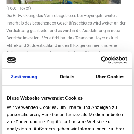
(Foto: Hoyer)
Die Entwicklung des Vertriebsgebietes bei Hoyer geht weiter:
Innerhalb des bestehenden Geschäftsgebietes wird weiter an der
Verdichtung gearbeitet und es wird in die Ausdehnung in neue
Bereiche investiert. Verstärkt hat das Team von Hoyer aktuell
Mittel- und Süddeutschland in den Blick genommen und eine
Präsenz in Hessen und Bayern aufgebaut. Die Niederlassung
Hamburg/Schleswig-Holstein wurde zum Jahreswechsel durch
die Übernahme des Heizölgeschäfts von Manfred Becker
verstärkt. Die Kunden werden weiter von Sabine Raabe-Becker
Zustimmung
Details
Über Cookies
betreut, sie können aber zudem auch über den Standort Dägeling
auf das gesamte Portfolio von Hoyer zugreifen. Manfred Becker
Diese Webseite verwendet Cookies
bleibt den Kunden ebenfalls als Fahrer erhalten und wird über
Hoyer disponiert.
Wir verwenden Cookies, um Inhalte und Anzeigen zu
personalisieren, Funktionen für soziale Medien anbieten
Gleich zwei Standorte konnten in Hessen dazugewonnen werden:
zu können und die Zugriffe auf unsere Website zu
Durch die Übernahme des Brennstoffhandels Humburg in Kassel
analysieren. Außerdem geben wir Informationen zu Ihrer
hat Hoyer zum 1. November weitere Mitarbeiterinnen und