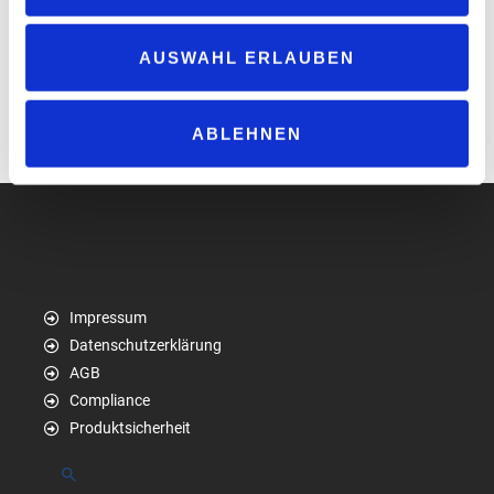
140 Jahren die Region mit Heizöl, Diesel und Schmierstoffen
versorgt, verfügt über ein Lager für Schmierstoffe sowie einen
unterirdischen Tank für Diesel und Heizöl, das mit dem eigenen
AUSWAHL ERLAUBEN
Fuhrpark zu den Kunden in der Region gebracht wird. Darüber
hinaus gibt es eine öffentliche Tankstelle mit vier Säulen.
ABLEHNEN
www.hoyer.de
Impressum
Datenschutzerklärung
AGB
Compliance
Produktsicherheit
Suchen