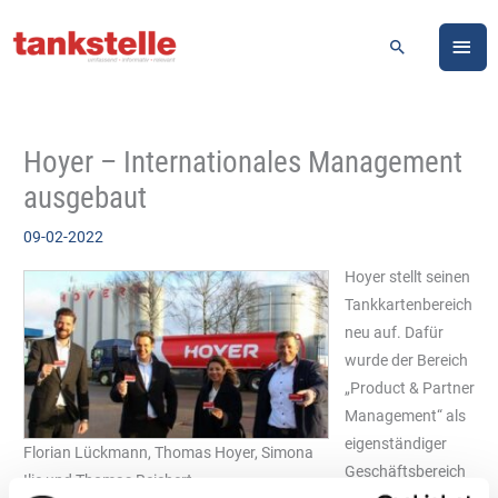
Zum
HA
Inhalt
Suchen
springen
Hoyer – Internationales Management
ausgebaut
09-02-2022
Hoyer stellt seinen
Tankkartenbereich
neu auf. Dafür
wurde der Bereich
„Product & Partner
Management“ als
eigenständiger
Florian Lückmann, Thomas Hoyer, Simona
Geschäftsbereich
Ilie und Thomas Reichert