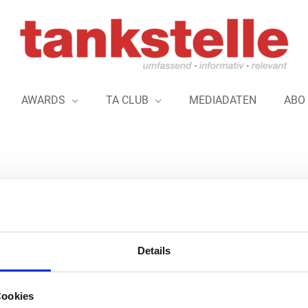
AWARDS
TA CLUB
MEDIADATEN
ABO
utabwicklung in zahlreichen Ländern
Details
Die Europäische Union hat einen Standard entwi
mit einem einzigen Vertrag bei einem Anbieter u
Cookies
zu können: den European Electronic Toll Servic