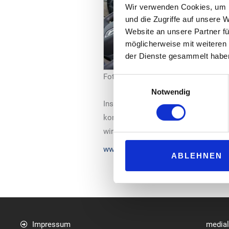
Wir verwenden Cookies, um I
und die Zugriffe auf unsere 
Website an unsere Partner fü
möglicherweise mit weiteren
der Dienste gesammelt habe
Foto: Hoyer
Einwilligungsauswahl
Notwendig
Installation der On Board Unit ohne
kompatibel mit allen digitalen Dienst
wird bequem bargeldlos über die Hoy
www.hoyer.de
ABLEHNEN
Impressum
media