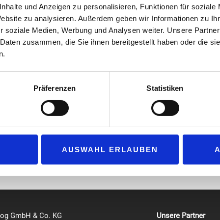
Hand die Abrechnung mit sämtlichen Mautbetrei
nhalte und Anzeigen zu personalisieren, Funktionen für soziale
Website zu analysieren. Außerdem geben wir Informationen zu I
Erkennung der On Board Unit des Herstellers Axx
r soziale Medien, Werbung und Analysen weiter. Unsere Partner
grenzüberschreitenden Verkehr. Die Hoyer Mautb
 Daten zusammen, die Sie ihnen bereitgestellt haben oder die s
bargeldlosen Maut-Abwicklung mit monatlicher A
n.
Spanien, Portugal, Österreich, der Schweiz, Deuts
A4, eToll), Liechtenstein, im Herrentunnel, im L
im Storebaelt. Die Nutzer der Hoyer Mautbox prof
Präferenzen
Statistiken
 Werkstattbesuch, die auch den Tausch von einem Lkw zum anderen 
en, erlaubt eine Geolokalisierung in Echtzeit und liefert individuel
er Card-Abrechnung bezahlt.
AUSWAHL ERLAUBEN
log GmbH & Co. KG
Unsere Partner