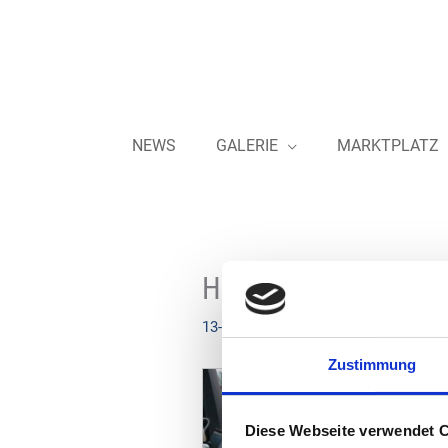
Zum
Inhalt
springen
NEWS
GALERIE
MARKTPLATZ
Hoyer – Einfache Ma
13-12-2023
Zustimmung
Diese Webseite verwendet 