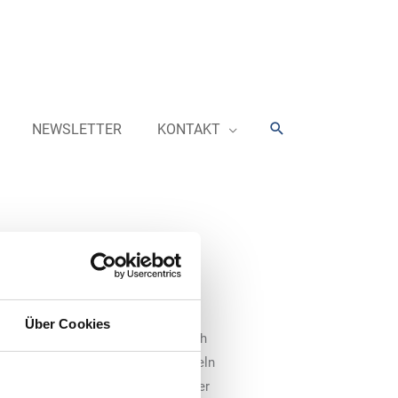
Suchen
NEWSLETTER
KONTAKT
 Europas
Über Cookies
ckelt, um die Mautgebühren einfach
nd mit einer On Board Unit abwickeln
e (EETS). Hoyer übernimmt aus einer