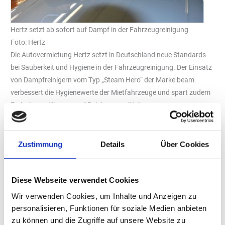
Hertz setzt ab sofort auf Dampf in der Fahrzeugreinigung
Foto: Hertz
Die Autovermietung Hertz setzt in Deutschland neue Standards
bei Sauberkeit und Hygiene in der Fahrzeugreinigung. Der Einsatz
von Dampfreinigern vom Typ „Steam Hero“ der Marke beam
verbessert die Hygienewerte der Mietfahrzeuge und spart zudem
Emissionen, Wasser und Reinigungsmittel.
„Mit dem Einsatz von Dampf werden wir den Ansprüchen unserer
Kundinnen und Kunden an Hygiene und Sauberkeit gerecht, die in
Zustimmung
Details
Über Cookies
den vergangenen Jahren der Pandemie merklich gestiegen sind.
Gleichzeitig verringern wir dadurch die Abwassermenge, senken
den Verbrauch an Reinigungsmitteln und erzielen geringere CO
-
2
Diese Webseite verwendet Cookies
Mengen“, sagt René Schmenger, Network Manager bei Hertz
Wir verwenden Cookies, um Inhalte und Anzeigen zu
Deutschland.
personalisieren, Funktionen für soziale Medien anbieten
Hertz setzt die „Steam Heros“ von beam jetzt insbesondere an
zu können und die Zugriffe auf unsere Website zu
großen Mietstandorten wie Flughäfen ein. Ein Großteil der Hertz-