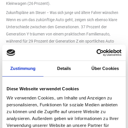
Kleinwagen (26 Prozent).
Zukunftspläne am Steuer – Was sich junge und ältere Fahrer wünschen
Wenn es um das zukünftige Auto geht, zeigen sich ebenso klare
Unterschiede zwischen den Generationen. 37 Prozent der
Generation Y träumen von einem praktischen Familienauto,
während für 29 Prozent der Generation Z ein sportliches Auto
zukünftig an erster Stelle stehen würde. Bei der Generation X liegt
das Familienauto (24 Prozent) knapp vor dem SUV (19 Prozent).
Bei den Baby Boomer sind SUVs und sparsame Stadtautos mit
Zustimmung
Details
Über Cookies
jeweils 20 Prozent gleichermaßen beliebt. Der Wunsch, zukünftig
ein Elektro- oder Hybridfahrzeug zu fahren, ist bei den
Generationen X, Y und Z mit nur etwa neun Prozent ähnlich
Diese Webseite verwendet Cookies
gering, während sich ältere Fahrer hierfür etwas interessierter
Wir verwenden Cookies, um Inhalte und Anzeigen zu
zeigen: 13 Prozent der Baby Boomer würden sich zukünftig für
personalisieren, Funktionen für soziale Medien anbieten
ein Elektro- oder Hybridfahrzeug entscheiden. Ähnlich unbeliebt
zu können und die Zugriffe auf unsere Website zu
bei allen Generationen waren Wohnmobile, die nur von jeweils vier
analysieren. Außerdem geben wir Informationen zu Ihrer
bis acht Prozent der Umfrageteilnehmer als Fahrzeugwunsch für
Verwendung unserer Website an unsere Partner für
die Zukunft angegeben wurden.