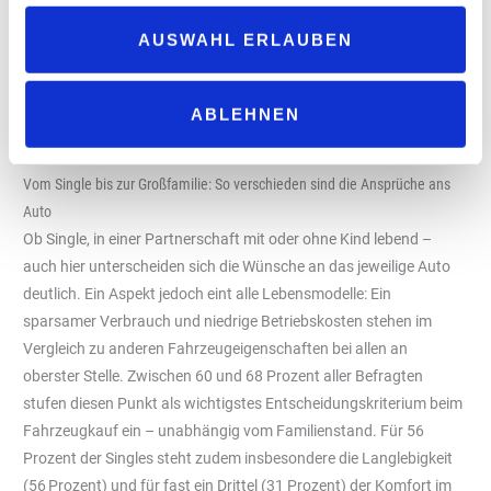
und 45 Prozent der Baby Boomer geben an, dass ihnen ein sehr
AUSWAHL ERLAUBEN
sparsamer Verbrauch ihres Fahrzeuges besonders wichtig sei.
Für jüngere Befragte ist ein sparsamer Spritverbrauch etwas
weniger relevant – nur 29 Prozent der Generation Z achten streng
ABLEHNEN
auf den Spritverbrauch, während dieser für 57 Prozent zwar
wichtig, aber nicht ausschlaggebend für die Fahrzeugwahl ist.
Vom Single bis zur Großfamilie: So verschieden sind die Ansprüche ans
Auto
Ob Single, in einer Partnerschaft mit oder ohne Kind lebend –
auch hier unterscheiden sich die Wünsche an das jeweilige Auto
deutlich. Ein Aspekt jedoch eint alle Lebensmodelle: Ein
sparsamer Verbrauch und niedrige Betriebskosten stehen im
Vergleich zu anderen Fahrzeugeigenschaften bei allen an
oberster Stelle. Zwischen 60 und 68 Prozent aller Befragten
stufen diesen Punkt als wichtigstes Entscheidungskriterium beim
Fahrzeugkauf ein – unabhängig vom Familienstand. Für 56
Prozent der Singles steht zudem insbesondere die Langlebigkeit
(56 Prozent) und für fast ein Drittel (31 Prozent) der Komfort im