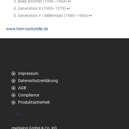
Baby Boomer (1946–1964)
↩︎
Generation X (1965–1979)
↩︎
Generation Y / Millennials (1980–1994)
↩︎
www.hem-tankstelle.de
Impressum
Datenschutzerklärung
AGB
Compliance
Produktsicherheit
Suchen
medialog GmbH & Co. KG