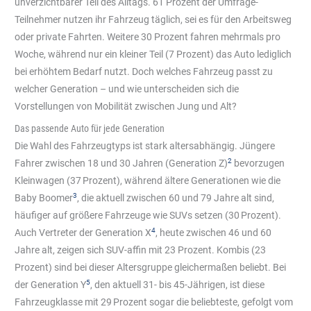
unverzichtbarer Teil des Alltags. 61 Prozent der Umfrage-
Teilnehmer nutzen ihr Fahrzeug täglich, sei es für den Arbeitsweg
oder private Fahrten. Weitere 30 Prozent fahren mehrmals pro
Woche, während nur ein kleiner Teil (7 Prozent) das Auto lediglich
bei erhöhtem Bedarf nutzt. Doch welches Fahrzeug passt zu
welcher Generation – und wie unterscheiden sich die
Vorstellungen von Mobilität zwischen Jung und Alt?
Das passende Auto für jede Generation
Die Wahl des Fahrzeugtyps ist stark altersabhängig. Jüngere
2
Fahrer zwischen 18 und 30 Jahren (Generation Z)
bevorzugen
Kleinwagen (37 Prozent), während ältere Generationen wie die
3
Baby Boomer
, die aktuell zwischen 60 und 79 Jahre alt sind,
häufiger auf größere Fahrzeuge wie SUVs setzen (30 Prozent).
4
Auch Vertreter der Generation X
, heute zwischen 46 und 60
Jahre alt, zeigen sich SUV-affin mit 23 Prozent. Kombis (23
Prozent) sind bei dieser Altersgruppe gleichermaßen beliebt. Bei
5
der Generation Y
, den aktuell 31- bis 45-Jährigen, ist diese
Fahrzeugklasse mit 29 Prozent sogar die beliebteste, gefolgt vom